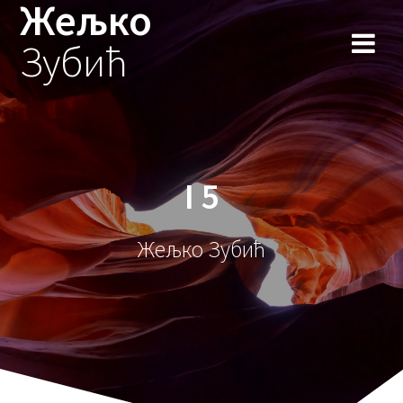
Жељко
Skip
to
Зубић
content
I 5
Жељко Зубић