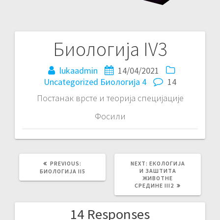
Биологија IV3
Кретање
чланка
lukaadmin
14/04/2021
Uncategorized
Биологија 4
14
Постанак врсте и теорија специјације
Фосили
PREVIOUS
NEXT
PREVIOUS:
NEXT:
ЕКОЛОГИЈА
POST:
POST:
И ЗАШТИТА
БИОЛОГИЈА II5
ЖИВОТНЕ
СРЕДИНЕ III2
14 Responses