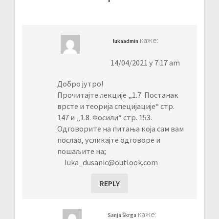
каже:
lukaadmin
14/04/2021 у 7:17 am
Добро јутро!
Прочитајте лекције „1.7. Постанак
врсте и теорија специјације“ стр.
147 и „1.8. Фосили“ стр. 153.
Одговорите на питања која сам вам
послао, усликајте одговоре и
пошаљите на;
luka_dusanic@outlook.com
REPLY
каже:
Sanja Škrga