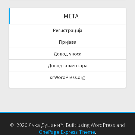
МЕТА
Регистрација
Пријава
Довод уноса
Довод коментара
sr.WordPress.org
© 2026 Лука Душанић. Built using WordPress and
OnePage Express Theme
.