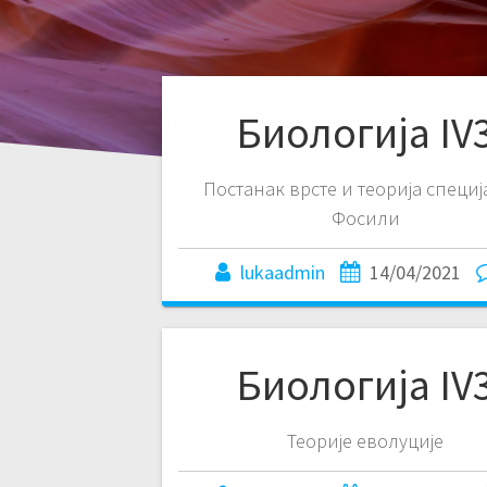
Биологија IV
Постанак врсте и теорија специј
Фосили
lukaadmin
14/04/2021
Биологија IV
Теорије еволуције