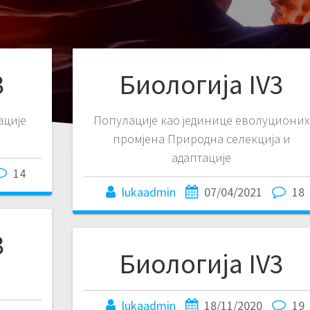
3
Биологија IV3
ације
Популације као јединице еволуционих
промјена Природна селекција и
адаптације
14
lukaadmin
07/04/2021
18
3
Биологија IV3
lukaadmin
18/11/2020
19