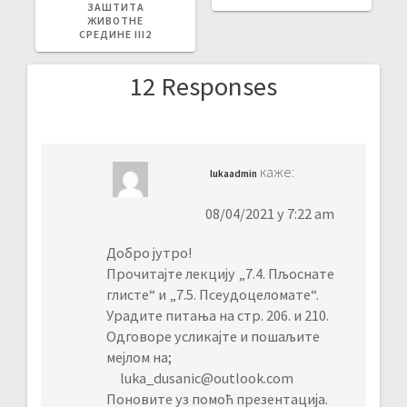
ЗАШТИТА
ЖИВОТНЕ
СРЕДИНЕ III2
12 Responses
каже:
lukaadmin
08/04/2021 у 7:22 am
Добро јутро!
Прочитајте лекцију „7.4. Пљoснате
глисте“ и „7.5. Псеудоцеломате“.
Урадите питања на стр. 206. и 210.
Одговоре усликајте и пошаљите
мејлом на;
luka_dusanic@outlook.com
Поновите уз помоћ презентација.