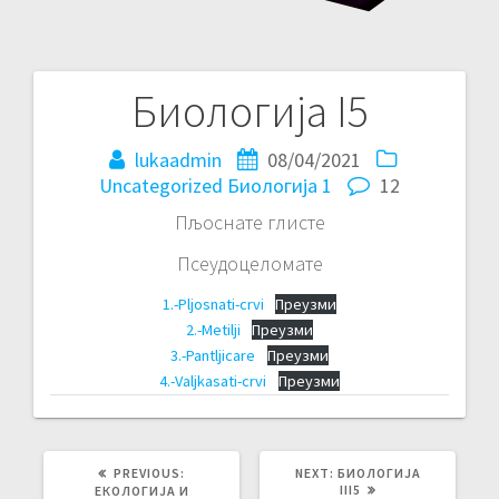
Биологија I5
Кретање
чланка
lukaadmin
08/04/2021
Uncategorized
Биологија 1
12
Пљoснате глисте
Псеудоцеломате
1.-Pljosnati-crvi
Преузми
2.-Metilji
Преузми
3.-Pantljicare
Преузми
4.-Valjkasati-crvi
Преузми
PREVIOUS
NEXT
PREVIOUS:
NEXT:
БИОЛОГИЈА
POST:
POST:
III5
ЕКОЛОГИЈА И