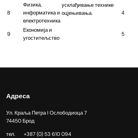
Физика,
усклађивање технике
8
информатика и
4
оцјењивања.
електротехника
Економија и
9
5
угоститељство
Адреса
Ул. Краља Петра I Ослободиоца 7
74450 Брод
тел. +387 (0) 53 610 094