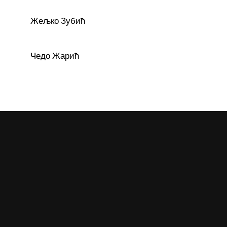
Жељко Зубић
Чедо Жарић