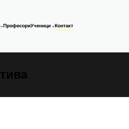
Професори
Ученици
Контакт
ктива