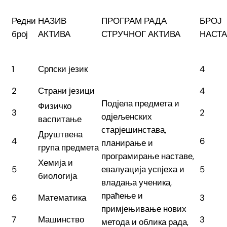
Редни
НАЗИВ
ПРОГРАМ РАДА
БРОЈ
број
АКТИВА
СТРУЧНОГ АКТИВА
НАСТ
1
Српски језик
4
2
Страни језици
4
Подјела предмета и
Физичко
3
2
одјељенских
васпитање
старјешинстава,
Друштвена
4
6
планирање и
група предмета
програмирање наставе,
Хемија и
5
евалуација успјеха и
5
биологија
владања ученика,
праћење и
6
Математика
3
примјењивање нових
7
Машинство
3
метода и облика рада,