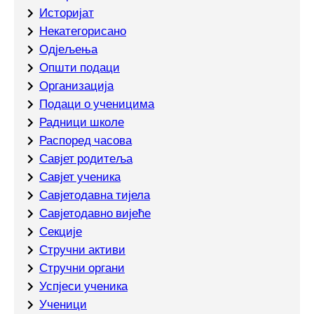
Историјат
Некатегорисано
Одјељења
Општи подаци
Организација
Подаци о ученицима
Радници школе
Распоред часова
Савјет родитеља
Савјет ученика
Савјетодавна тијела
Савјетодавно вијеће
Секције
Стручни активи
Стручни органи
Успјеси ученика
Ученици