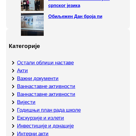
српског језика
Обиљежен Дан броја пи
Категорије
Oстали облици наставе
Акти
Важни документи
Ваннаставне активности
Ваннаставне активности
Вијести
Годишњи план рада школе
Екскурзије и излети
Инвестиције и донације
Интерни акти