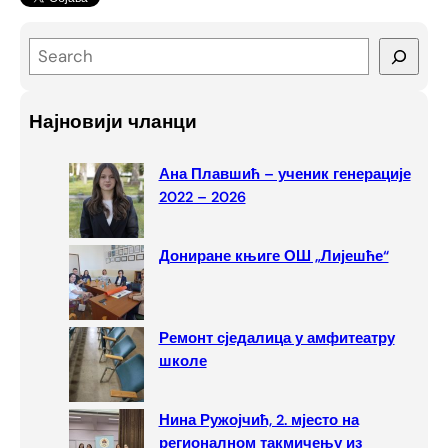
S
e
a
Најновији чланци
r
c
Ана Плавшић – ученик генерације
h
2022 – 2026
Дониране књиге ОШ „Лијешће“
Ремонт сједалица у амфитеатру
школе
Нина Ружојчић, 2. мјесто на
регионалном такмичењу из