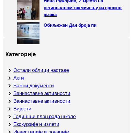
Нина Ружојчић, 2. мјесто на
регионалном такмичењу из српског
језика
Обиљежен Дан броја пи
Категорије
Oстали облици наставе
Акти
Важни документи
Ваннаставне активности
Ваннаставне активности
Вијести
Годишњи план рада школе
Екскурзије и излети
Инвестиције и донације