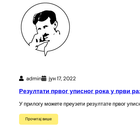
admin
јун 17, 2022
Резултати првог уписног рока у први р
У прилогу можете преузети резултате првог упи
Прочитај више