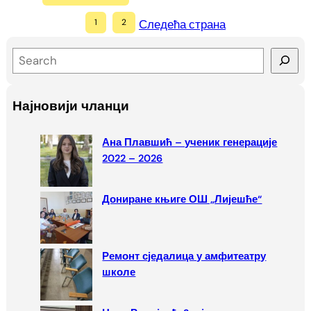
1
2
Следећа страна
S
e
a
Најновији чланци
r
c
Ана Плавшић – ученик генерације
h
2022 – 2026
Дониране књиге ОШ „Лијешће“
Ремонт сједалица у амфитеатру
школе