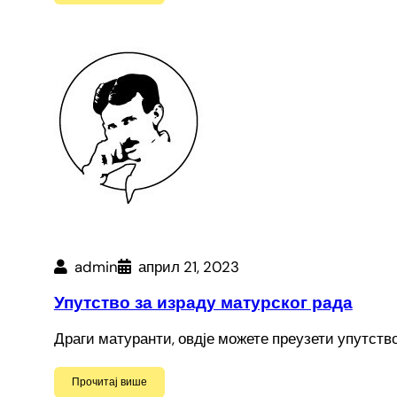
admin
април 21, 2023
Упутство за израду матурског рада
Драги матуранти, овдје можете преузети упутство
Прочитај више