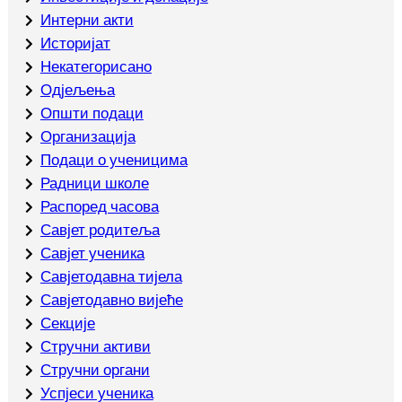
Интерни акти
Историјат
Некатегорисано
Одјељења
Општи подаци
Организација
Подаци о ученицима
Радници школе
Распоред часова
Савјет родитеља
Савјет ученика
Савјетодавна тијела
Савјетодавно вијеће
Секције
Стручни активи
Стручни органи
Успјеси ученика