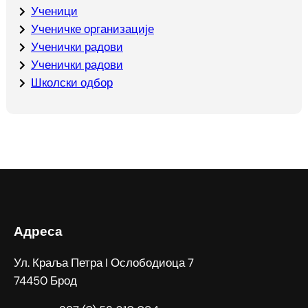
Ученици
Ученичке организације
Ученички радови
Ученички радови
Школски одбор
Адреса
Ул. Краља Петра I Ослободиоца 7
74450 Брод