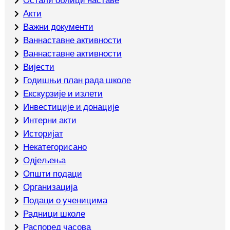
Акти
Важни документи
Ваннаставне активности
Ваннаставне активности
Вијести
Годишњи план рада школе
Екскурзије и излети
Инвестиције и донације
Интерни акти
Историјат
Некатегорисано
Одјељења
Општи подаци
Организација
Подаци о ученицима
Радници школе
Распоред часова