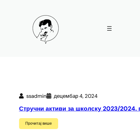
Скочи
на
садржај
ssadmin
децембар 4, 2024
Стручни активи за школску 2023/2024. 
Прочитај више