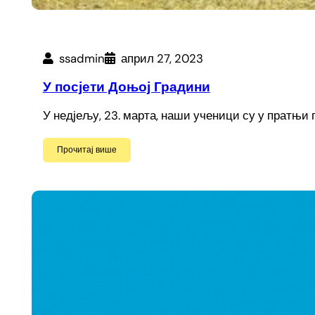
ssadmin
април 27, 2023
У посјети Доњој Градини
У недјељу, 23. марта, наши ученици су у прат
Прочитај више