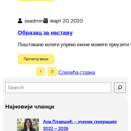
ssadmin
март 20, 2020
Образац за наставу
Поштоване колеге упреко иконе можете преузети 
Прочитај више
1
2
Следећа страна
S
e
a
Најновији чланци
r
c
Ана Плавшић – ученик генерације
h
2022 – 2026