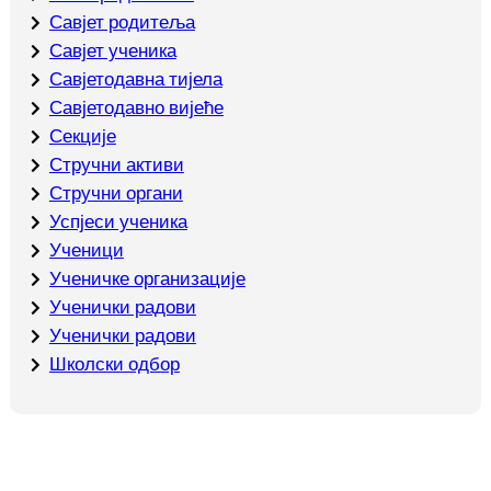
Савјет родитеља
Савјет ученика
Савјетодавна тијела
Савјетодавно вијеће
Секције
Стручни активи
Стручни органи
Успјеси ученика
Ученици
Ученичке организације
Ученички радови
Ученички радови
Школски одбор