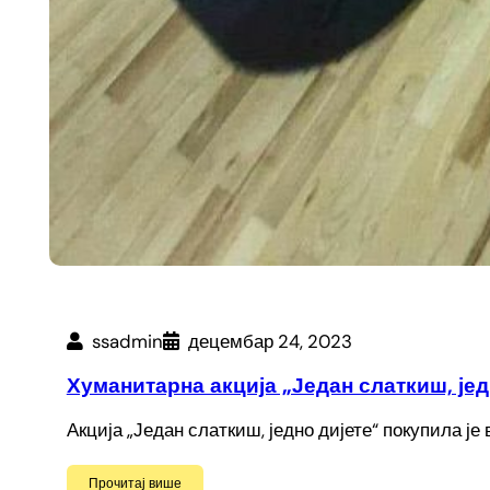
ssadmin
децембар 24, 2023
Хуманитарна акција „Један слаткиш, јед
Акција „Један слаткиш, једно дијете“ покупила је
Прочитај више