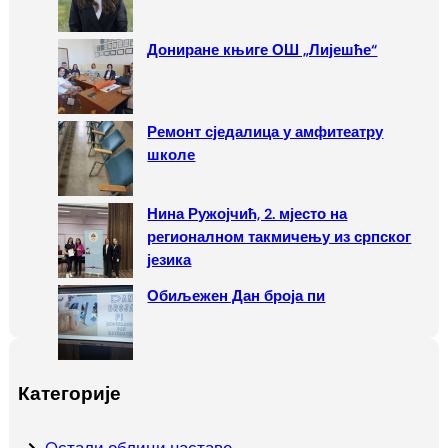
Дониране књиге ОШ „Лијешће“
Ремонт сједалица у амфитеатру
школе
Нина Ружојчић, 2. мјесто на
регионалном такмичењу из српског
језика
Обиљежен Дан броја пи
Категорије
Oстали облици наставе