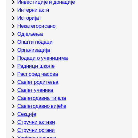
Инвестиције и донације
Интерни акти
Историјат
Некатегорисано
Одјељења
Општи подаци
Организација
Подаци о ученицима
Радници школе
Распоред часова
Савјет родитеља
Савјет ученика
Савјетодавна тијела
Савјетодавно вијеће
Секције
Стручни активи
Стручни органи
Успјеси ученика