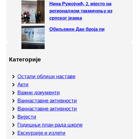
Нина Ружојчић, 2. мјесто на
регионалном такмичењу из
српског језика
Обиљежен Дан броја пи
Категорије
Oстали облици наставе
Акти
Важни документи
Ваннаставне активности
Ваннаставне активности
Вијести
Годишњи план рада школе
Екскурзије и излети