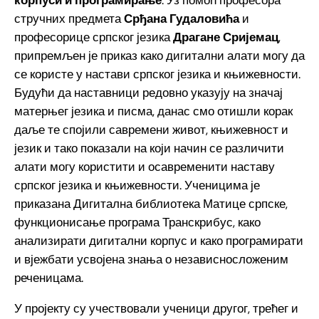
корпуси и програмирање
. Уз помоћ професора
стручних предмета
Срђана Гудаловића
и
професорице српског језика
Драгане Сријемац
,
припремљен је приказ како дигитални алати могу да
се користе у настави српског језика и књижевности.
Будући да наставници редовно указују на значај
матерњег језика и писма, данас смо отишли корак
даље те спојили савремени живот, књижевност и
језик и тако показали на који начин се различити
алати могу користити и осавременити наставу
српског језика и књижевности. Ученицима је
приказана Дигитална библиотека Матице српске,
функционисање програма Транскрибус, како
анализирати дигитални корпус и како програмирати
и вјежбати усвојена знања о независносложеним
реченицама.
У пројекту су учествовали ученици другог, трећег и