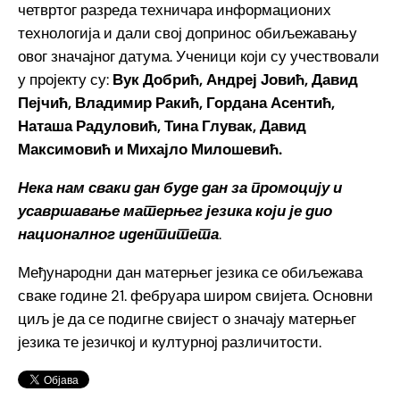
четвртог разреда техничара информационих
технологија и дали свој допринос обиљежавању
овог значајног датума. Ученици који су учествовали
у пројекту су:
Вук Добрић, Андреј Јовић, Давид
Пејчић, Владимир Ракић, Гордана Асентић,
Наташа Радуловић, Тина Глувак, Давид
Максимовић и Михајло Милошевић.
Нека нам сваки дан буде дан за промоцију и
усавршавање матерњег језика који је дио
националног идентитета
.
Међународни дан матерњег језика се обиљежава
сваке године 21. фебруара широм свијета. Основни
циљ је да се подигне свијест о значају матерњег
језика те језичкој и културној различитости.