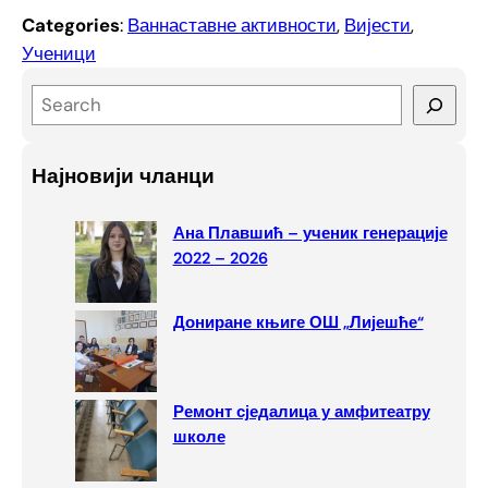
Categories
:
Ваннаставне активности
, 
Вијести
, 
Ученици
S
e
a
Најновији чланци
r
c
Ана Плавшић – ученик генерације
h
2022 – 2026
Дониране књиге ОШ „Лијешће“
Ремонт сједалица у амфитеатру
школе