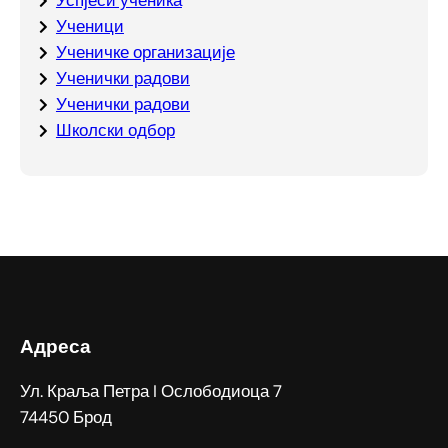
Ученици
Ученичке организације
Ученички радови
Ученички радови
Школски одбор
Адреса
Ул. Краља Петра I Ослободиоца 7
74450 Брод