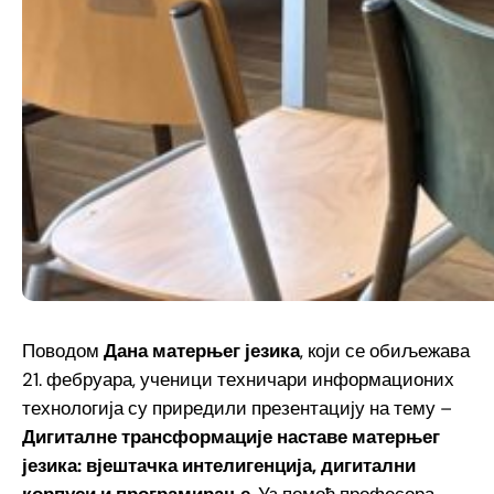
Поводом
Дана матерњег језика
, који се обиљежава
21. фебруара, ученици техничари информационих
технологија су приредили презентацију на тему –
Дигиталне трансформације наставе матерњег
језика: вјештачка интелигенција, дигитални