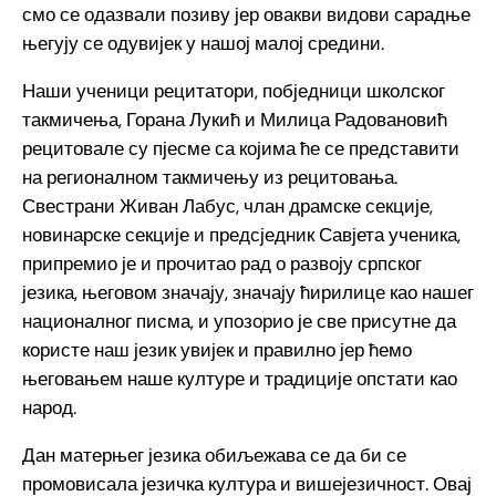
смо се одазвали позиву јер овакви видови сарадње
његују се одувијек у нашој малој средини.
Наши ученици рецитатори, побједници школског
такмичења, Горана Лукић и Милица Радовановић
рецитовале су пјесме са којима ће се представити
на регионалном такмичењу из рецитовања.
Свестрани Живан Лабус, члан драмске секције,
новинарске секције и предсједник Савјета ученика,
припремио је и прочитао рад о развоју српског
језика, његовом значају, значају ћирилице као нашег
националног писма, и упозорио је све присутне да
користе наш језик увијек и правилно јер ћемо
његовањем наше културе и традиције опстати као
народ.
Дан матерњег језика обиљежава се да би се
промовисала језичка култура и вишејезичност. Овај