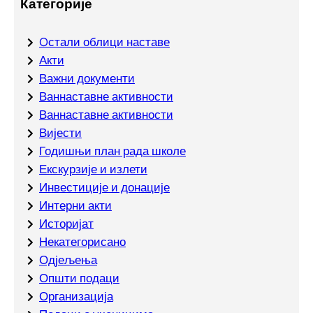
Категорије
Oстали облици наставе
Акти
Важни документи
Ваннаставне активности
Ваннаставне активности
Вијести
Годишњи план рада школе
Екскурзије и излети
Инвестиције и донације
Интерни акти
Историјат
Некатегорисано
Одјељења
Општи подаци
Организација