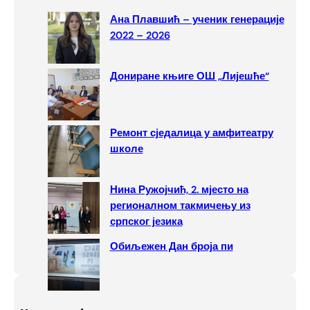
c
Ана Плавшић – ученик генерације
h
2022 – 2026
Дониране књиге ОШ „Лијешће“
Ремонт сједалица у амфитеатру
школе
Нина Ружојчић, 2. мјесто на
регионалном такмичењу из
српског језика
Обиљежен Дан броја пи