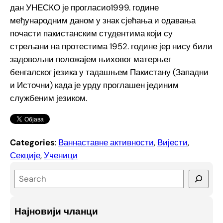
дан УНЕСКО је прогласио1999. године
међународним даном у знак сјећања и одавања
почасти пакистанским студентима који су
стрељани на протестима 1952. године јер нису били
задовољни положајем њиховог матерњег
бенгалског језика у тадашњем Пакистану (Западни
и Источни) када је урду проглашен јединим
службеним језиком.
Categories
:
Ваннаставне активности
, 
Вијести
, 
Секције
, 
Ученици
S
e
a
Најновији чланци
r