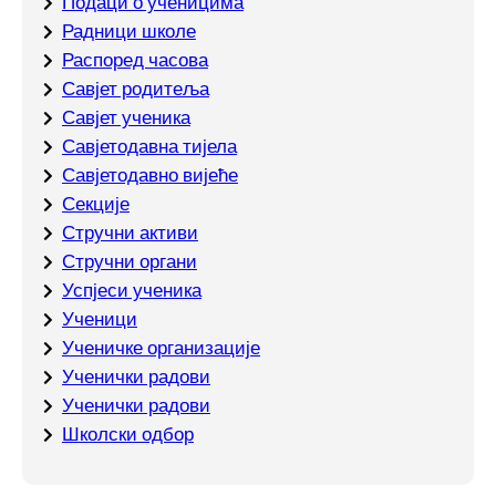
Подаци о ученицима
Радници школе
Распоред часова
Савјет родитеља
Савјет ученика
Савјетодавна тијела
Савјетодавно вијеће
Секције
Стручни активи
Стручни органи
Успјеси ученика
Ученици
Ученичке организације
Ученички радови
Ученички радови
Школски одбор