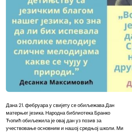
Дана 21. фебруара у свијету се обиљежава Дан
матерњег језика. Народна библиотека Бранко
Ћопић обиљежила је овај дан уз позив за
учествовање основним и нашој средњој школи. Ми