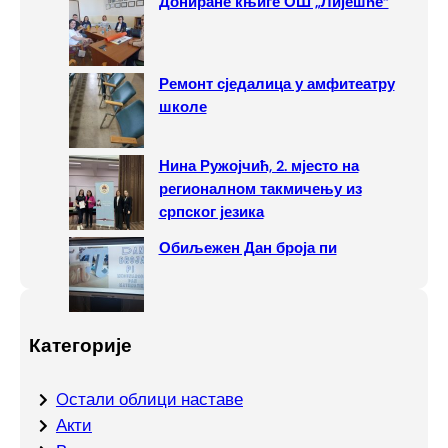
Дониране књиге ОШ „Лијешће“
Ремонт сједалица у амфитеатру
школе
Нина Ружојчић, 2. мјесто на
регионалном такмичењу из
српског језика
Обиљежен Дан броја пи
Категорије
Oстали облици наставе
Акти