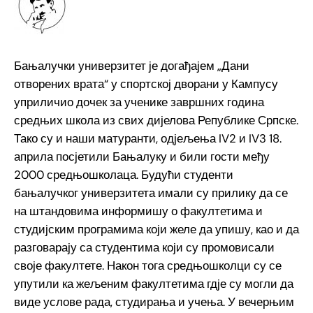
Бањалучки универзитет је догађајем „Дани
отворених врата“ у спортској дворани у Кампусу
уприличио дочек за ученике завршних година
средњих школа из свих дијелова Републике Српске.
Тако су и наши матуранти, одјељења IV2 и IV3 18.
априла посјетили Бањалуку и били гости међу
2000 средњошколаца. Будући студенти
бањалучког универзитета имали су прилику да се
на штандовима информишу о факултетима и
студијским програмима који желе да упишу, као и да
разговарају са студентима који су промовисали
своје факултете. Након тога средњошколци су се
упутили ка жељеним факултетима гдје су могли да
виде услове рада, студирања и учења. У вечерњим