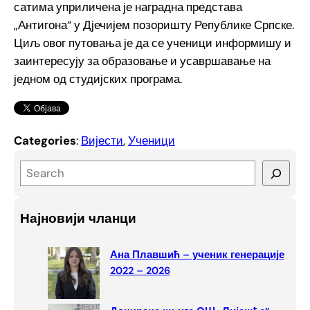
сатима уприличена је наградна представа
„Антигона“ у Дјечијем позоришту Републике Српске.
Циљ овог путовања је да се ученици информишу и
заинтересују за образовање и усавршавање на
једном од студијских програма.
Categories
:
Вијести
, 
Ученици
S
e
a
Најновији чланци
r
c
Ана Плавшић – ученик генерације
h
2022 – 2026