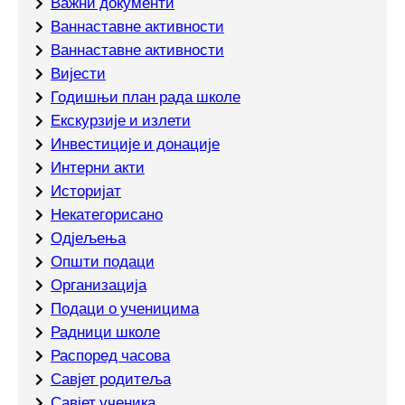
Важни документи
Ваннаставне активности
Ваннаставне активности
Вијести
Годишњи план рада школе
Екскурзије и излети
Инвестиције и донације
Интерни акти
Историјат
Некатегорисано
Одјељења
Општи подаци
Организација
Подаци о ученицима
Радници школе
Распоред часова
Савјет родитеља
Савјет ученика