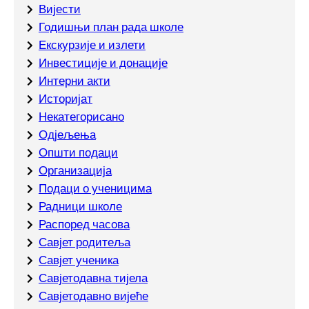
Вијести
Годишњи план рада школе
Екскурзије и излети
Инвестиције и донације
Интерни акти
Историјат
Некатегорисано
Одјељења
Општи подаци
Организација
Подаци о ученицима
Радници школе
Распоред часова
Савјет родитеља
Савјет ученика
Савјетодавна тијела
Савјетодавно вијеће