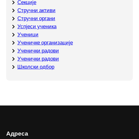
Секције
Стручни активи
Стручни органи
Успјеси ученика
Ученици
Ученичке организације
Ученички радови
Ученички радови
Школски одбор
Адреса