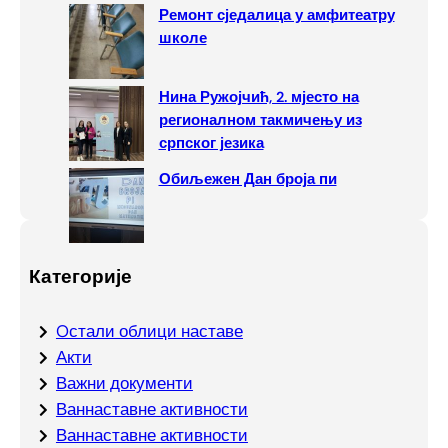
Ремонт сједалица у амфитеатру
школе
Нина Ружојчић, 2. мјесто на
регионалном такмичењу из
српског језика
Обиљежен Дан броја пи
Категорије
Oстали облици наставе
Акти
Важни документи
Ваннаставне активности
Ваннаставне активности