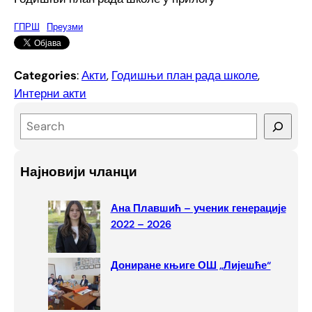
ГПРШ
Преузми
Categories
:
Акти
, 
Годишњи план рада школе
, 
Интерни акти
S
e
a
Најновији чланци
r
c
Ана Плавшић – ученик генерације
h
2022 – 2026
Дониране књиге ОШ „Лијешће“