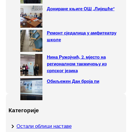
Дониране књиге ОШ „Лијешће“
Ремонт сједалица у амфитеатру
школе
Нина Ружојчић, 2. мјесто на
регионалном такмичењу из
српског језика
Обиљежен Дан броја пи
Категорије
Oстали облици наставе