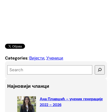
Categories
:
Вијести
, 
Ученици
S
e
a
Најновији чланци
r
c
Ана Плавшић – ученик генерације
h
2022 – 2026