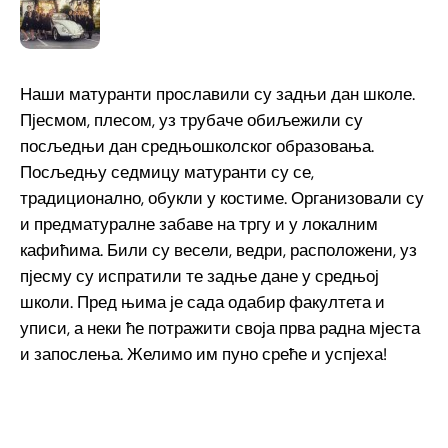
Наши матуранти прославили су задњи дан школе.
Пјесмом, плесом, уз трубаче обиљежили су
посљедњи дан средњошколског образовања.
Посљедњу седмицу матуранти су се,
традиционално, обукли у костиме. Организовали су
и предматуралне забаве на тргу и у локалним
кафићима. Били су весели, ведри, расположени, уз
пјесму су испратили те задње дане у средњој
школи. Пред њима је сада одабир факултета и
уписи, а неки ће потражити своја прва радна мјеста
и запослења. Желимо им пуно среће и успјеха!