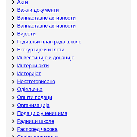
Акти
Важни документи
Ваннаставне активности
Ваннаставне активности
Вијести
Годишњи план рада школе
Екскурзије и излети
Инвестиције и донације
Интерни акти
Историјат
Некатегорисано
Одјељења
Општи подаци
Организација
Подаци о ученицима
Радници школе
Распоред часова