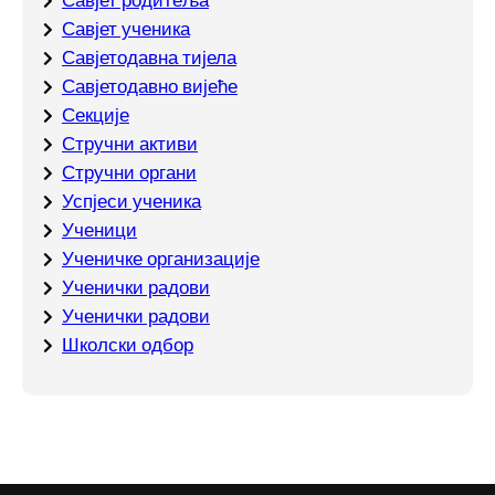
Савјет родитеља
Савјет ученика
Савјетодавна тијела
Савјетодавно вијеће
Секције
Стручни активи
Стручни органи
Успјеси ученика
Ученици
Ученичке организације
Ученички радови
Ученички радови
Школски одбор