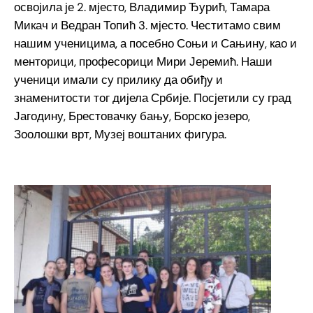
освојила је 2. мјесто, Владимир Ђурић, Тамара
Микач и Ведран Топић 3. мјесто. Честитамо свим
нашим ученицима, а посебно Соњи и Сањину, као и
менторици, професорици Мири Јеремић. Наши
ученици имали су прилику да обиђу и
знаменитости тог дијела Србије. Посјетили су град
Јагодину, Брестовачку бању, Борско језеро,
Зоолошки врт, Музеј воштаних фигура.