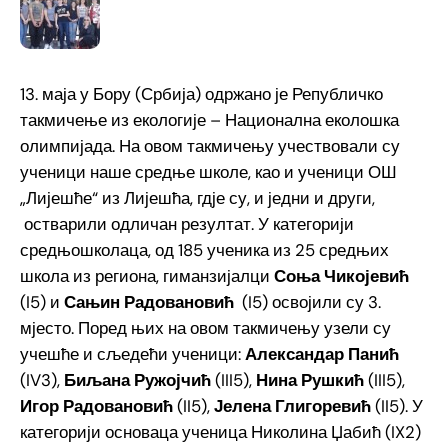
13. маја у Бору (Србија) одржано је Републичко
такмичење из екологије – Национална еколошка
олимпијада. На овом такмичењу учествовали су
ученици наше средње школе, као и ученици ОШ
„Лијешће“ из Лијешћа, гдје су, и једни и други,
остварили одличан резултат. У категорији
средњошколаца, од 185 ученика из 25 средњих
школа из региона, гиманзијалци
Соња Чикојевић
(I5) и
Сањин Радовановић
(I5) освојили су 3.
мјесто. Поред њих на овом такмичењу узели су
учешће и сљедећи ученици:
Александар Панић
(IV3),
Биљана Ружојчић
(III5),
Нина Рушкић
(III5),
Игор Радовановић
(II5),
Јелена Глигоревић
(II5). У
категорији основаца ученица Николина Џабић (IX2)