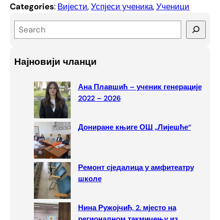
Categories
:
Вијести
, 
Успјеси ученика
, 
Ученици
S
e
a
Најновији чланци
r
c
Ана Плавшић – ученик генерације
h
2022 – 2026
Дониране књиге ОШ „Лијешће“
Ремонт сједалица у амфитеатру
школе
Нина Ружојчић, 2. мјесто на
регионалном такмичењу из