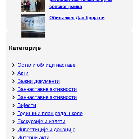
српског језика
Обиљежен Дан броја пи
Категорије
Oстали облици наставе
Акти
Важни документи
Ваннаставне активности
Ваннаставне активности
Вијести
Годишњи план рада школе
Екскурзије и излети
Инвестиције и донације
Интерни акти