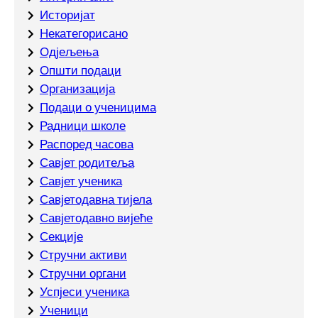
Историјат
Некатегорисано
Одјељења
Општи подаци
Организација
Подаци о ученицима
Радници школе
Распоред часова
Савјет родитеља
Савјет ученика
Савјетодавна тијела
Савјетодавно вијеће
Секције
Стручни активи
Стручни органи
Успјеси ученика
Ученици