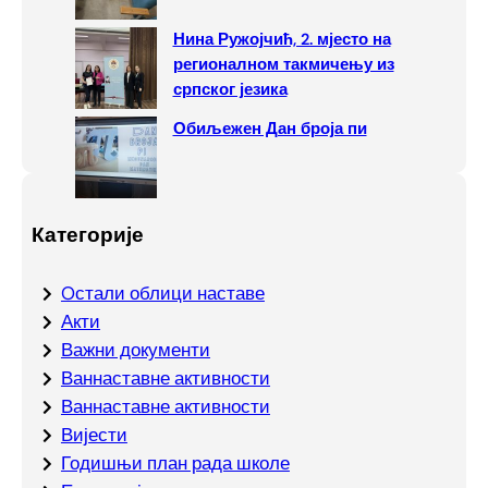
Нина Ружојчић, 2. мјесто на
регионалном такмичењу из
српског језика
Обиљежен Дан броја пи
Категорије
Oстали облици наставе
Акти
Важни документи
Ваннаставне активности
Ваннаставне активности
Вијести
Годишњи план рада школе