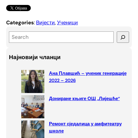
Categories
:
Вијести
, 
Ученици
S
e
a
Најновији чланци
r
c
Ана Плавшић – ученик генерације
h
2022 – 2026
Дониране књиге ОШ „Лијешће“
Ремонт сједалица у амфитеатру
школе