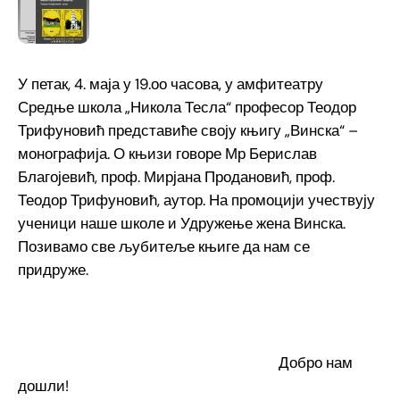
У петак, 4. маја у 19.оо часова, у амфитеатру
Средње школа „Никола Тесла“ професор Теодор
Трифуновић представиће своју књигу „Винска“ –
монографија. О књизи говоре Мр Берислав
Благојевић, проф. Мирјана Продановић, проф.
Теодор Трифуновић, аутор. На промоцији учествују
ученици наше школе и Удружење жена Винска.
Позивамо све љубитеље књиге да нам се
придруже.
Добро нам
дошли!