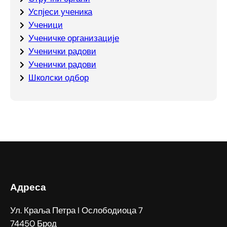
Успјеси ученика
Ученици
Ученичке организације
Ученички радови
Ученички радови
Школски одбор
Адреса
Ул. Краља Петра I Ослободиоца 7
74450 Брод