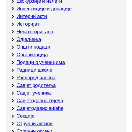
Екскурзије и излети
Инвестиције и донације
Интерни акти
Историјат
Некатегорисано
Одјељења
Општи подаци
Организација
Подаци о ученицима
Радници школе
Распоред часова
Савјет родитеља
Савјет ученика
Савјетодавна тијела
Савјетодавно вијеће
Секције
Стручни активи
Стручни органи