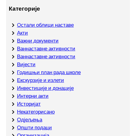
Категорије
Oстали облици наставе
Акти
Важни документи
Ваннаставне активности
Ваннаставне активности
Вијести
Годишњи план рада школе
Екскурзије и излети
Инвестиције и донације
Интерни акти
Историјат
Некатегорисано
Одјељења
Општи подаци
Организација