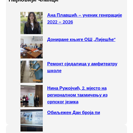
r
c
Ана Плавшић – ученик генерације
h
2022 – 2026
Дониране књиге ОШ „Лијешће“
Ремонт сједалица у амфитеатру
школе
Нина Ружојчић, 2. мјесто на
регионалном такмичењу из
српског језика
Обиљежен Дан броја пи