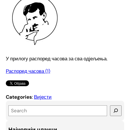
У прилогу распоред часова за сва одјељења.
Распоред часова (1)
Categories
:
Вијести
S
e
a
Најновији чланци