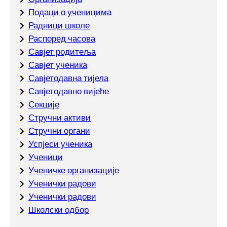
Подаци о ученицима
Радници школе
Распоред часова
Савјет родитеља
Савјет ученика
Савјетодавна тијела
Савјетодавно вијеће
Секције
Стручни активи
Стручни органи
Успјеси ученика
Ученици
Ученичке организације
Ученички радови
Ученички радови
Школски одбор