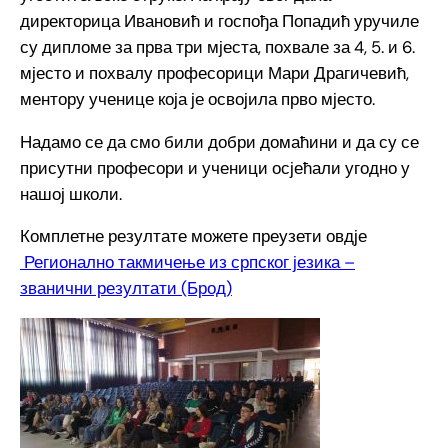
директорица Ивановић и госпођа Попадић уручиле
су дипломе за прва три мјеста, похвале за 4, 5. и 6.
мјесто и похвалу професорици Мари Драгичевић,
ментору ученице која је освојила прво мјесто.
Надамо се да смо били добри домаћини и да су се
присутни професори и ученици осјећали угодно у
нашој школи.
Комплетне резултате можете преузети овдје
Регионално такмичење из српског језика –
званични резултати (Брод)