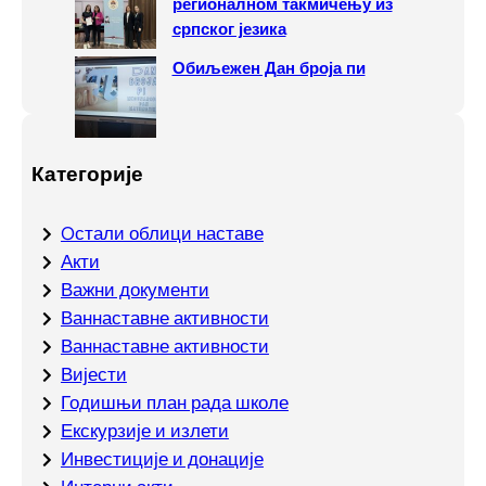
регионалном такмичењу из
српског језика
Обиљежен Дан броја пи
Категорије
Oстали облици наставе
Акти
Важни документи
Ваннаставне активности
Ваннаставне активности
Вијести
Годишњи план рада школе
Екскурзије и излети
Инвестиције и донације