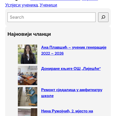
Успјеси ученика
, 
Ученици
S
e
a
Најновији чланци
r
c
Ана Плавшић – ученик генерације
h
2022 – 2026
Дониране књиге ОШ „Лијешће“
Ремонт сједалица у амфитеатру
школе
Нина Ружојчић, 2. мјесто на