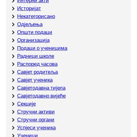
Интерни акти
Историјат
Некатегорисано
Одјељења
Општи подаци
Организација
Подаци о ученицима
Радници школе
Распоред часова
Савјет родитеља
Савјет ученика
Савјетодавна тијела
Савјетодавно вијеће
Секције
Стручни активи
Стручни органи
Успјеси ученика
Ученици