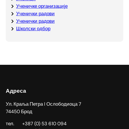
Ученичке организације
Ученички радови
Ученички радови
Школски одбор
Адреса
Ул. Краља Петра I Ослободиоца 7
74450 Брод
тел. +387 (0) 53 610 094