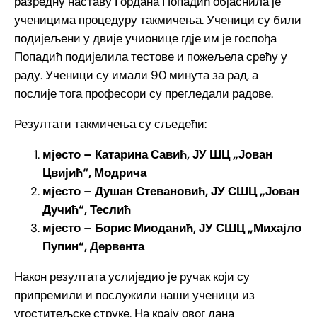
разредну наставу Гордана Попадић објаснила је
ученицима процедуру такмичења. Ученици су били
подијељени у двије учионице гдје им је госпођа
Попадић подијелила тестове и пожељела срећу у
раду. Ученици су имали 90 минута за рад, а
послије тога професори су прегледали радове.
Резултати такмичења су сљедећи:
мјесто – Катарина Савић, ЈУ ШЦ „Јован
Цвијић“, Модрича
мјесто – Душан Стевановић, ЈУ СШЦ „Јован
Дучић“, Теслић
мјесто – Борис Миоданић, ЈУ СШЦ „Михајло
Пупин“, Дервента
Након резултата услиједио је ручак који су
припремили и послужили наши ученици из
угоститељске струке. На крају овог дана