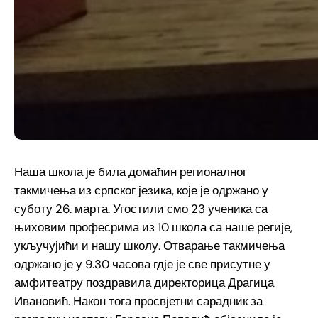
Наша школа је била домаћин регионалног
такмичења из српског језика, које је одржано у
суботу 26. марта. Угостили смо 23 ученика са
њиховим професрима из 10 школа са наше регије,
укључујићи и нашу школу. Отварање такмичења
одржано је у 9.30 часова гдје је све присутне у
амфитеатру поздравила директорица Драгица
Ивановић. Након тога просвјетни сарадник за