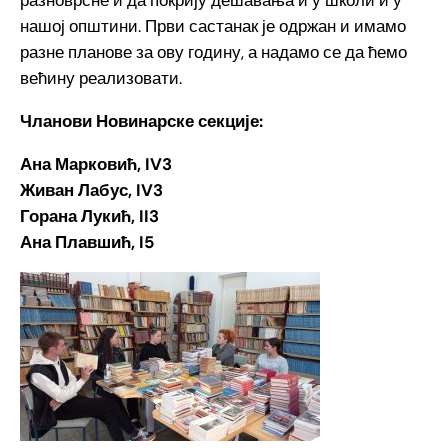
разноврсне и да покрију дешавања и у школи и у
нашој општини. Први састанак је одржан и имамо
разне планове за ову годину, а надамо се да ћемо
већину реализовати.
Чланови Новинарске секције:
Ана Марковић, IV3
Живан Лабус, IV3
Горана Лукић, II3
Ана Плавшић, I5