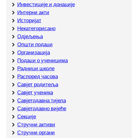
Инвестиције и донације
Интерни акти
Историјат
Некатегорисано
Одјељења
Општи подаци
Организација
Подаци о ученицима
Радници школе
Распоред часова
Савјет родитеља
Савјет ученика
Савјетодавна тијела
Савјетодавно вијеће
Секције
Стручни активи
Стручни органи