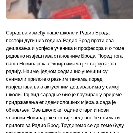
Сарадња између наше школе и Радио Брода
постоји дуги низ година. Радио Брод прати сва
дешавања и успјехе ученика и професора и о томе
редовно извјештава становнике Брода. Поред тога,
наша Новинарска секција имала је свој кутак на
радију. Наиме, једном седмично ученици су
снимали прилоге о разним темама, поред
извјештавања о актуелним дешавањима у самој
школи. Тај вид сарадње био је паузиран у вријеме
придржавања епидемиолошких мјера, а сада је
обновљен. Ове школске године стари и нови
чланови Новинарске секције редовно ће снимати
прилоге за Радио Брод. Трудићемо се да теме буду