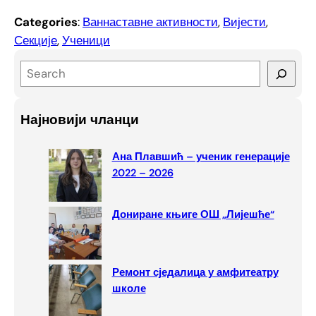
Categories
:
Ваннаставне активности
, 
Вијести
, 
Секције
, 
Ученици
S
e
a
Најновији чланци
r
c
Ана Плавшић – ученик генерације
h
2022 – 2026
Дониране књиге ОШ „Лијешће“
Ремонт сједалица у амфитеатру
школе