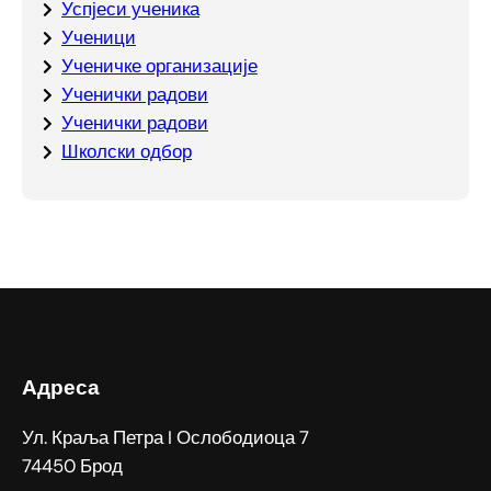
Успјеси ученика
Ученици
Ученичке организације
Ученички радови
Ученички радови
Школски одбор
Адреса
Ул. Краља Петра I Ослободиоца 7
74450 Брод