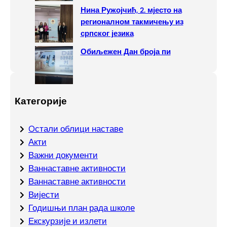
Нина Ружојчић, 2. мјесто на
регионалном такмичењу из
српског језика
Обиљежен Дан броја пи
Категорије
Oстали облици наставе
Акти
Важни документи
Ваннаставне активности
Ваннаставне активности
Вијести
Годишњи план рада школе
Екскурзије и излети