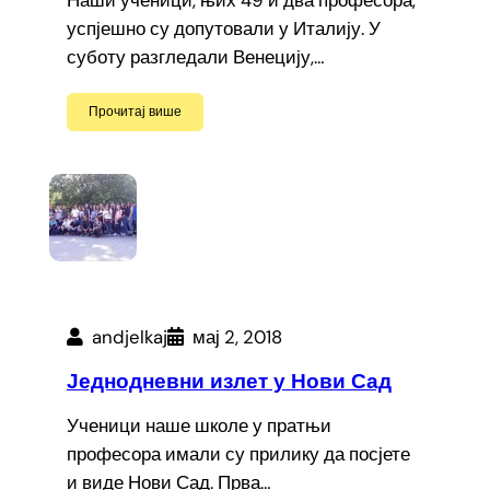
Наши ученици, њих 49 и два професора,
успјешно су допутовали у Италију. У
суботу разгледали Венецију,…
Прочитај више
andjelkaj
мај 2, 2018
Једнодневни излет у Нови Сад
Ученици наше школе у пратњи
професора имали су прилику да посјете
и виде Нови Сад. Прва…