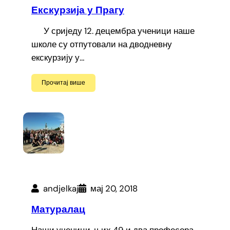
Екскурзија у Прагу
У сриједу 12. децембра ученици наше
школе су отпутовали на дводневну
екскурзију у…
Прочитај више
andjelkaj
мај 20, 2018
Матуралац