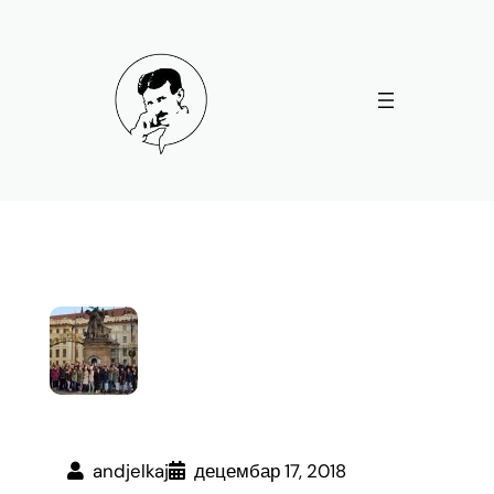
Скочи
на
садржај
andjelkaj
децембар 17, 2018