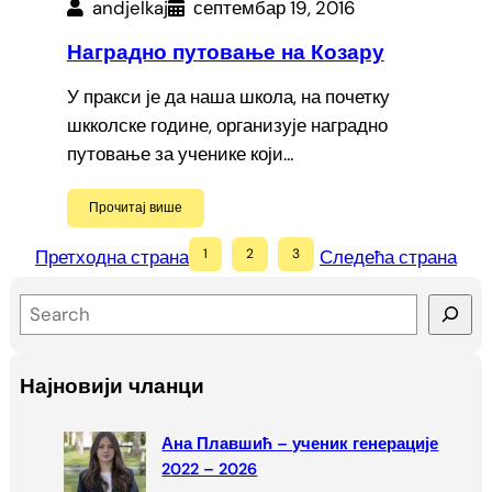
andjelkaj
септембар 19, 2016
Наградно путовање на Козару
У пракси је да наша школа, на почетку
шкколске године, организује наградно
путовање за ученике који…
Прочитај више
Претходна страна
1
2
3
Следећа страна
S
e
a
Најновији чланци
r
c
Ана Плавшић – ученик генерације
h
2022 – 2026