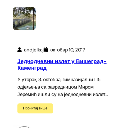
andjelkaj
октобар 10, 2017
Једнодневни излет у Вишеград-
Каменград
У уторак, 3. октобра, гимназијалци III5
одјељења са разредницом Миром
Јеремић ишли су на једнодневни излет…
Прочитај више