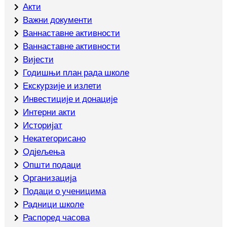
Акти
Важни документи
Ваннаставне активности
Ваннаставне активности
Вијести
Годишњи план рада школе
Екскурзије и излети
Инвестиције и донације
Интерни акти
Историјат
Некатегорисано
Одјељења
Општи подаци
Организација
Подаци о ученицима
Радници школе
Распоред часова