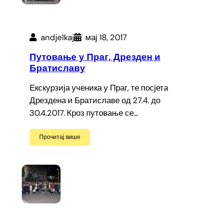
andjelkaj
мај 18, 2017
Путовање у Праг, Дрезден и
Братиславу
Екскурзија ученика у Праг, те посјета
Дрездена и Братиславе од 27.4. до
30.4.2017. Кроз путовање се…
Прочитај више