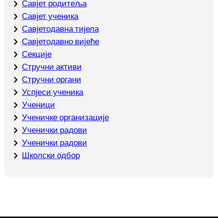
Савјет родитеља
Савјет ученика
Савјетодавна тијела
Савјетодавно вијеће
Секције
Стручни активи
Стручни органи
Успјеси ученика
Ученици
Ученичке организације
Ученички радови
Ученички радови
Школски одбор