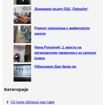
Дониране књиге ОШ „Лијешће“
Ремонт сједалица у амфитеатру
школе
Нина Ружојчић, 2. мјесто на
регионалном такмичењу из српског
језика
Обиљежен Дан броја пи
Категорије
Oстали облици наставе