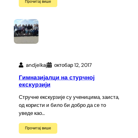
Прочитај више
andjelkaj
октобар 12, 2017
Гимназијалци на стурчној
екскурзији
Стручне екскурзије су ученицима, заиста,
од користи и било би добро да се то
уведе као…
Прочитај више