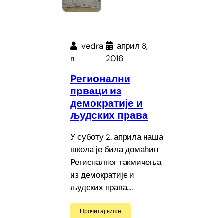
vedra
април 8,
n
2016
Регионални
прваци из
демократије и
људских права
У суботу 2. априла наша
школа је била домаћин
Регионалног такмичења
из демократије и
људских права.…
Прочитај више