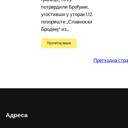
потрврдили Брођани,
угостивши у уторак 1.12.
позориште „Славноски
Бродвеј“ из…
Прочитај више
Претходна стр
Адреса