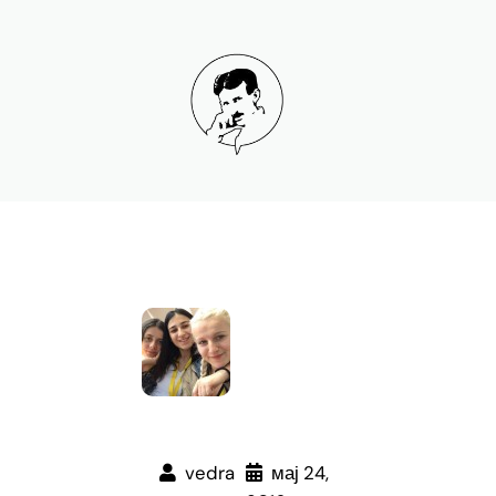
Скочи
на
садржај
vedra
мај 24,