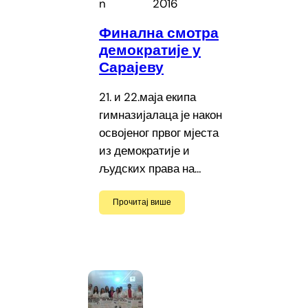
n
2016
Финална смотра
демократије у
Сарајеву
21. и 22.маја екипа
гимназијалаца је након
освојеног првог мјеста
из демократије и
људских права на…
Прочитај више