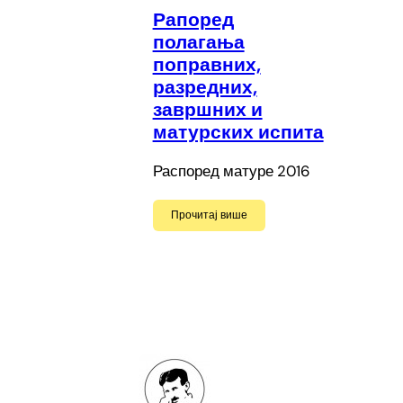
Рапоред
полагања
поправних,
разредних,
завршних и
матурских испита
Распоред матуре 2016
Прочитај више