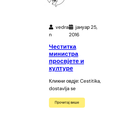
vedra
јануар 25,
n
2016
Честитка
министра
просвјете и
културе
Кликни овдје: Cestitika,
dostavlja se
Прочитај више