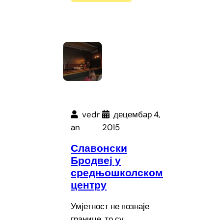
vedr
децембар 4,
an
2015
Славонски
Бродвеј у
средњошколском
центру
Умјетност не познаје
границе, то су