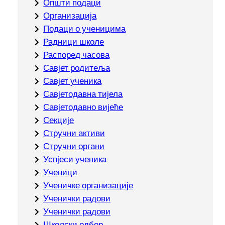
Општи подаци
Организација
Подаци о ученицима
Радници школе
Распоред часова
Савјет родитеља
Савјет ученика
Савјетодавна тијела
Савјетодавно вијеће
Секције
Стручни активи
Стручни органи
Успјеси ученика
Ученици
Ученичке организације
Ученички радови
Ученички радови
Школски одбор