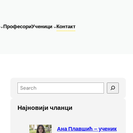
Професори
Ученици
Контакт
S
e
a
Најновији чланци
r
c
h
Ана Плавшић – ученик