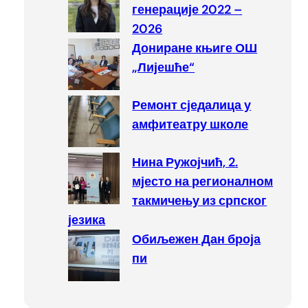
генерације 2022 –
2026
Дониране књиге ОШ
„Лијешће“
Ремонт сједалица у
амфитеатру школе
Нина Ружојчић, 2.
мјесто на регионалном
такмичењу из српског
језика
Обиљежен Дан броја
пи