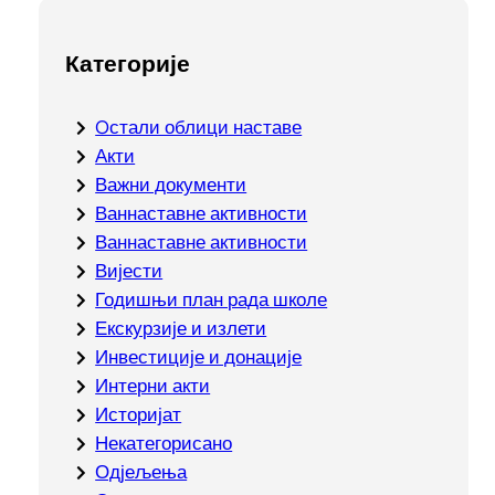
Категорије
Oстали облици наставе
Акти
Важни документи
Ваннаставне активности
Ваннаставне активности
Вијести
Годишњи план рада школе
Екскурзије и излети
Инвестиције и донације
Интерни акти
Историјат
Некатегорисано
Одјељења