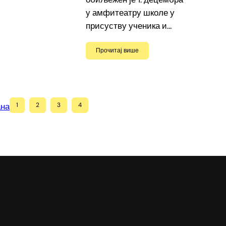
у амфитеатру школе у
присуству ученика и…
Прочитај више
ана
1
2
3
4