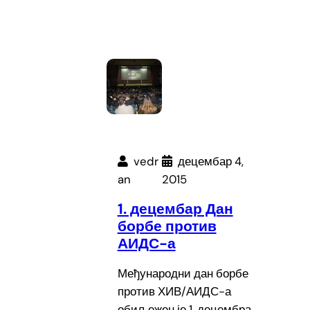
vedr
децембар 4,
an
2015
1. децембар Дан
борбе против
АИДС-а
Међународни дан борбе
против ХИВ/АИДС-а
обиљежен је 1. децембра