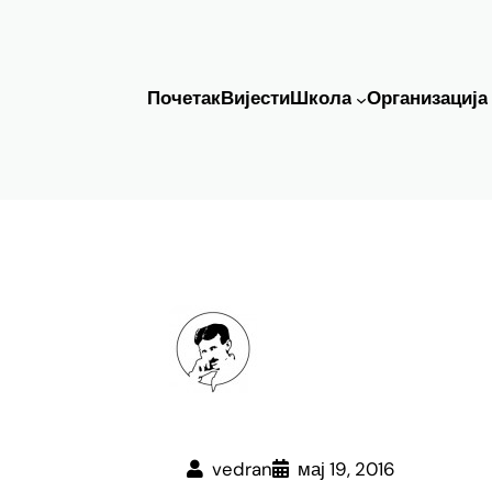
Почетак
Вијести
Школа
Организација
vedran
мај 19, 2016