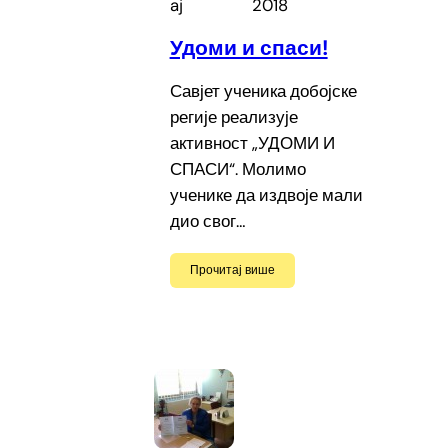
aj
2018
Удоми и спаси!
Савјет ученика добојске
регије реализује
активност „УДОМИ И
СПАСИ“. Молимо
ученике да издвоје мали
дио свог…
Прочитај више