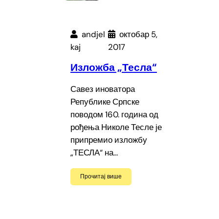
andjel
октобар 5,
kaj
2017
Изложба „Тесла“
Савез иноватора
Републике Српске
поводом 160. година од
рођења Николе Тесле је
припремио изложбу
„ТЕСЛА“ на…
Прочитај више