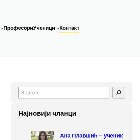
Професори
Ученици
Контакт
S
e
a
Најновији чланци
r
c
h
Ана Плавшић – ученик