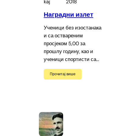
kaj
2018
Наградни излет
Ученици без изостанака
и са оствареним
просјеком 5,00 за
прошлу годину, као и
ученици спортисти са…
Прочитај више