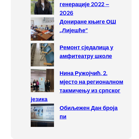
генерације 2022 –
2026
Дониране књиге ОШ
„Лијешће“
Ремонт сједалица у
амфитеатру школе
Нина Ружојчић, 2.
мјесто на регионалном
такмичењу из српског
језика
Обиљежен Дан броја
пи