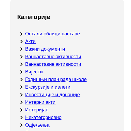
Категорије
Oстали облици наставе
Акти
Важни документи
Ваннаставне активности
Ваннаставне активности
Вијести
Годишњи план рада школе
Екскурзије и излети
Инвестиције и донације
Интерни акти
Историјат
Некатегорисано
Одјељења