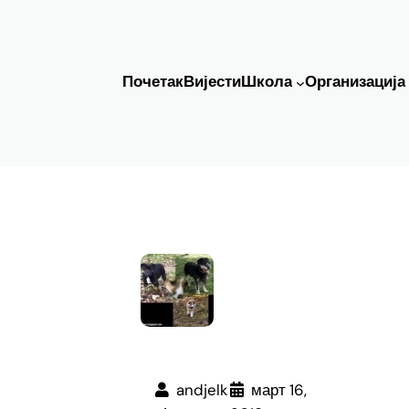
Почетак
Вијести
Школа
Организација
andjelk
март 16,