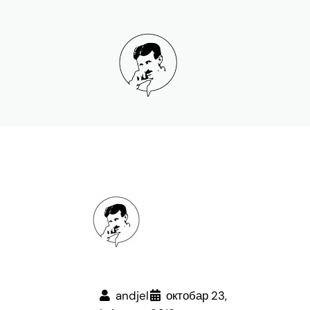
Скочи
на
садржај
andjel
октобар 23,