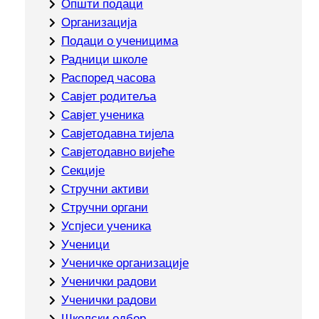
Општи подаци
Организација
Подаци о ученицима
Радници школе
Распоред часова
Савјет родитеља
Савјет ученика
Савјетодавна тијела
Савјетодавно вијеће
Секције
Стручни активи
Стручни органи
Успјеси ученика
Ученици
Ученичке организације
Ученички радови
Ученички радови
Школски одбор