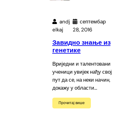
andj
септембар
elkaj
28, 2016
Завидно знање из
генетике
Вриједни и талентовани
ученици увијек нађу свој
пут да се, на неки начин,
докажу у области…
Прочитај више