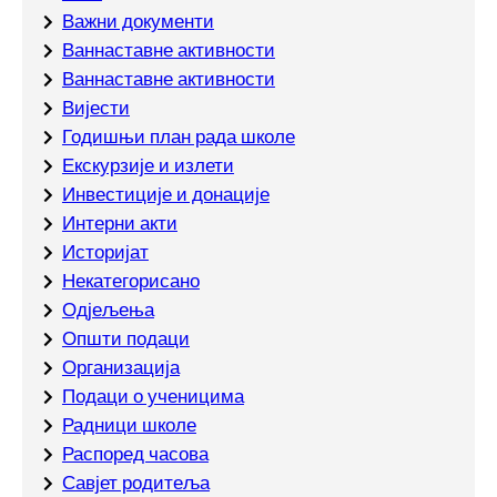
Важни документи
Ваннаставне активности
Ваннаставне активности
Вијести
Годишњи план рада школе
Екскурзије и излети
Инвестиције и донације
Интерни акти
Историјат
Некатегорисано
Одјељења
Општи подаци
Организација
Подаци о ученицима
Радници школе
Распоред часова
Савјет родитеља