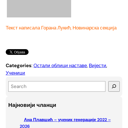
Текст написала Горана Лукић, Новинарска секција
Categories
:
Oстали облици наставе
, 
Вијести
, 
Ученици
S
e
a
Најновији чланци
r
c
Ана Плавшић – ученик генерације 2022 –
h
2026