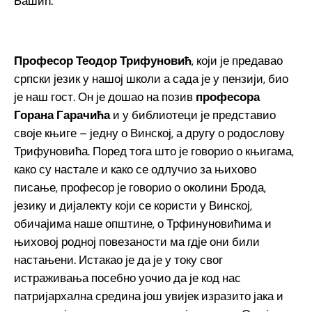
Башић.
Професор Теодор Трифуновић
, који је предавао
српски језик у нашој школи а сада је у пензији, био
је наш гост. Он је дошао на позив
професора
Горана Гарачића
и у библиотеци је представио
своје књиге – једну о Винској, а другу о родослову
Трифуновића. Поред тога што је говорио о књигама,
како су настале и како се одлучио за њихово
писање, професор је говорио о околини Брода,
језику и дијалекту који се користи у Винској,
обичајима наше општине, о Трфинуновићима и
њиховој родној повезаности ма гдје они били
настањени. Истакао је да је у току свог
истраживања посебно уочио да је код нас
патријархална средина још увијек изразито јака и