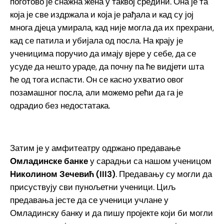
поготово је снажна жена у таквој средини. Она је та
која је све издржала и која је рађала и кад су јој
многа дјеца умирала, кад није могла да их прехрани,
кад се патила и убијала од посла. На крају је
ученицима поручио да имају вјере у себе, да се
усуде да нешто ураде, да почну па ће видјети шта
ће од тога испасти. Он се касно ухватио овог
позамашног посла, али можемо рећи да га је
одрадио без недостатака.
Затим је у амфитеатру одржано предавање
Омладинске банке
у сарадњи са нашом ученицом
Николином Зечевић (III3)
. Предавању су могли да
присуствују сви пунољетни ученици. Циљ
предавања јесте да се ученици учлане у
Омладинску банку и да пишу пројекте који би могли