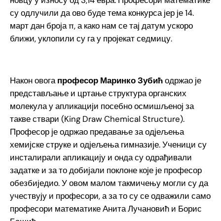
су одлучили да ово буде тема конкурса јер је 14.
март дан броја π, а како нам се тај датум ускоро
ближи, уклопили су га у пројекат седмицу.
Након овога
професор Маринко Зубић
одржао је
представљање и цртање структура органских
молекула у апликацији посебно осмишљеној за
такве ствари (King Draw Chemical Structure).
Професор је одржао предавање за одјељења
хемијске струке и одјељења гимназије.
Ученици су
инсталирали апликацију и онда су одрађивали
задатке и за то добијали поклоне које је професор
обезбиједио. У овом малом такмичењу могли су да
учествују и професори, а за то су се одважили само
професори математике Анита Лучановић и Борис