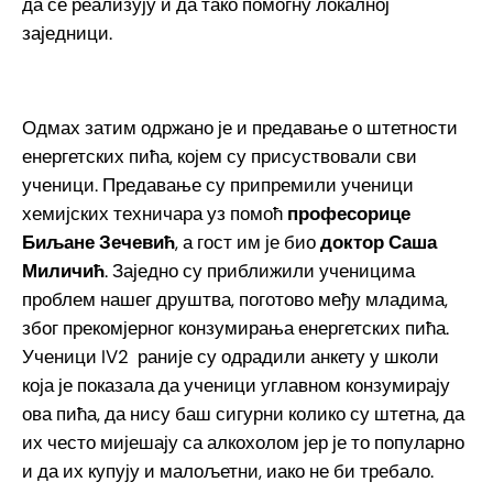
да се реализују и да тако помогну локалној
заједници.
Одмах затим одр
жано је и предавање о штетности
енергетских пића, којем су присуствовали сви
ученици. Предавање су припремили ученици
хемијских техничара уз помоћ
професорице
Биљане Зечевић
, а гост им је био
доктор Саша
Миличић
. Заједно су приближили ученицима
проблем нашег друштва, поготово међу младима,
због прекомјерног конзумирања енергетских пића.
Ученици IV2 раније су одрадили анкету у школи
која је показала да ученици углавном конзумирају
ова пића, да нису баш сигурни колико су штетна, да
их често мијешају са алкохолом јер је то популарно
и да их купују и малољетни, иако не би требало.