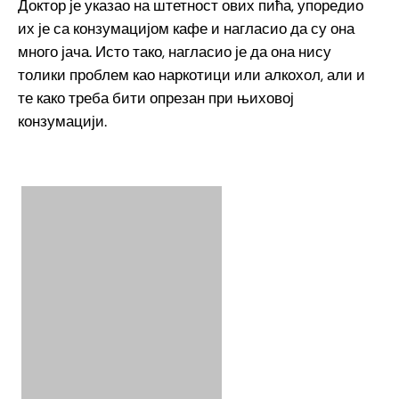
Доктор је указао на штетност ових пића, упоредио
их је са конзумацијом кафе и нагласио да су она
много јача. Исто тако, нагласио је да она нису
толики проблем као наркотици или алкохол, али и
те како треба бити опрезан при њиховој
конзумацији.