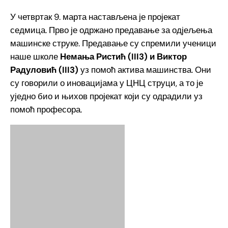
У четвртак 9. марта настављена је пројекат
седмица. Прво је одржано предавање за одјељења
машинске струке. Предавање су спремили ученици
наше школе
Немања Ристић (III3) и Виктор
Радуловић (III3)
уз помоћ актива машинства. Они
су говорили о иновацијама у ЦНЦ струци, а то је
уједно био и њихов пројекат који су одрадили уз
помоћ професора.