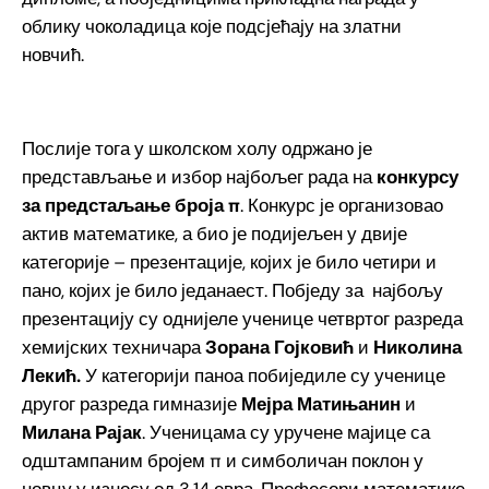
облику чоколадица које подсјећају на златни
новчић.
Послије тога у школском холу одржано је
представљање и избор најбољег рада на
конкурсу
за предстаљање
броја π
. Конкурс је организовао
актив математике, а био је подијељен у двије
категорије – презентације, којих је било четири и
пано, којих је било једанаест. Побједу за најбољу
презентацију су однијеле ученице четвртог разреда
хемијских техничара
Зорана Гојковић
и
Николина
Лекић.
У категорији паноа побиједиле су ученице
другог разреда гимназије
Мејра Матињанин
и
Милана Рајак
. Ученицама су уручене мајице са
одштампаним бројем π и симболичан поклон у
новцу у износу од 3,14 евра. Професори математике