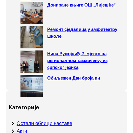
Дониране књиге ОШ „Лијешће“
Ремонт сједалица у амфитеатру
школе
Нина Ружојчић, 2. мјесто на
регионалном такмичењу из
српског језика
Обиљежен Дан броја пи
Категорије
Oстали облици наставе
Акти