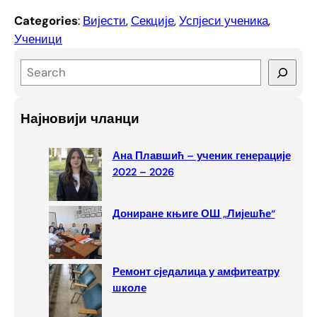
Categories
:
Вијести
, 
Секције
, 
Успјеси ученика
, 
Ученици
S
e
a
Најновији чланци
r
c
Ана Плавшић – ученик генерације
h
2022 – 2026
Дониране књиге ОШ „Лијешће“
Ремонт сједалица у амфитеатру
школе