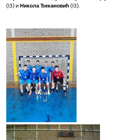
(I3) и
Никола Ђекановић
(I3).