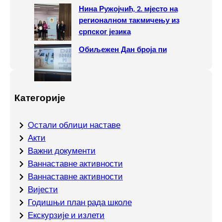
Нина Ружојчић, 2. мјесто на
регионалном такмичењу из
српског језика
Обиљежен Дан броја пи
Категорије
Oстали облици наставе
Акти
Важни документи
Ваннаставне активности
Ваннаставне активности
Вијести
Годишњи план рада школе
Екскурзије и излети