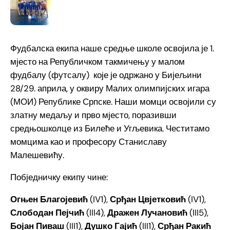
Фудбалска екипа наше средње школе освојила је 1.
мјесто на Републичком такмичењу у малом
фудбалу (футсалу) које је одржано у Бијељини
28/29. априла, у оквиру Малих олимпијских игара
(МОИ) Републике Српске. Наши момци освојили су
златну медаљу и прво мјесто, поразивши
средњошколце из Билеће и Угљевика. Честитамо
момцима као и професору Станиславу
Малешевићу.
Побједничку екипу чине:
Огњен Благојевић
(IV1),
Срђан Цвјетковић
(IV1),
Слободан Пејчић
(III4),
Дражен Лучановић
(III5),
Бојан Пиваш
(III1),
Душко Гајић
(III1),
Срђан Ракић