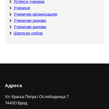
Успјеси ученика
Ученици
Ученичке организације
Ученички радови
Ученички радови
Школски одбор
Адреса
Ул. Краља Петра I Ослободиоца 7
74450 Брод