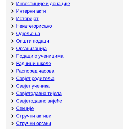
Инвестиције и донације
Интерни акти
Историјат
Некатегорисано
Одјељења
Општи подаци
Организација
Подаци о ученицима
Радници школе
Распоред часова
Савјет родитеља
Савјет ученика
Савјетодавна тијела
Савјетодавно вијеће
Секције
Стручни активи
Стручни органи