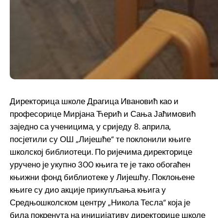
Директорица школе Драгица Ивановић као и
професорице Мирјана Ћерић и Сања Јаћимовић
заједно са ученицима, у сриједу 8. априла,
посјетили су ОШ „Лијешће“ те поклонили књиге
школској библиотеци. По ријечима директорице
уручено је укупно 300 књига те је тако обогаћен
књижни фонд библиотеке у Лијешћу. Поклоњене
књиге су дио акције прикупљања књига у
Средњошколском центру „Никола Тесла“ која је
била покренута на иницијативу директорице школе