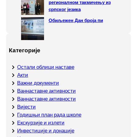
регионалном такмичењу из
српског језика
Обиљежен Дан броја пи
Категорије
Oстали облици наставе
Акти
Важни документи
Ваннаставне активности
Ваннаставне активности
Вијести
Годишњи план рада школе
Екскурзије и излети
Инвестиције и донације