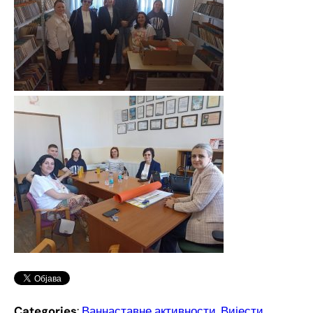
Categories
:
Ваннаставне активности
, 
Вијести
, 