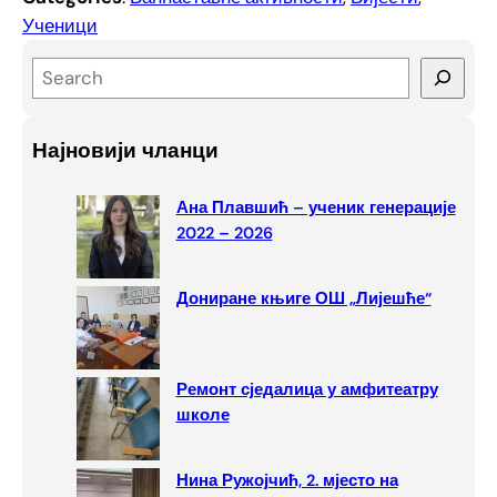
Ученици
S
e
a
Најновији чланци
r
c
Ана Плавшић – ученик генерације
h
2022 – 2026
Дониране књиге ОШ „Лијешће“
Ремонт сједалица у амфитеатру
школе
Нина Ружојчић, 2. мјесто на