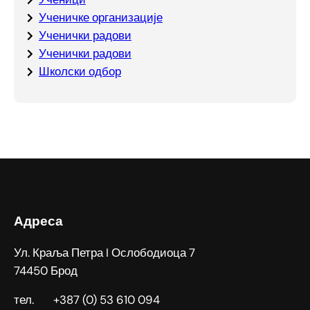
Ученичке организације
Ученички радови
Ученички радови
Школски одбор
Адреса
Ул. Краља Петра I Ослободиоца 7
74450 Брод
тел. +387 (0) 53 610 094