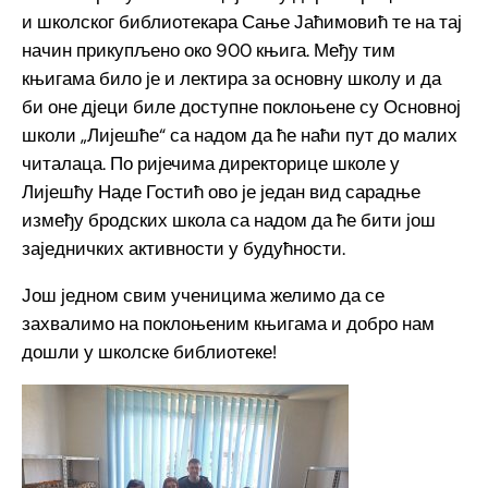
и школског библиотекара Сање Јаћимовић те на тај
начин прикупљено око 900 књига. Међу тим
књигама било је и лектира за основну школу и да
би оне дјеци биле доступне поклоњене су Основној
школи „Лијешће“ са надом да ће наћи пут до малих
читалаца. По ријечима директорице школе у
Лијешћу Наде Гостић ово је један вид сарадње
између бродских школа са надом да ће бити још
заједничких активности у будућности.
Још једном свим ученицима желимо да се
захвалимо на поклоњеним књигама и добро нам
дошли у школске библиотеке!