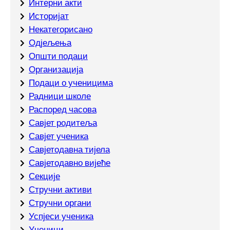
Интерни акти
Историјат
Некатегорисано
Одјељења
Општи подаци
Организација
Подаци о ученицима
Радници школе
Распоред часова
Савјет родитеља
Савјет ученика
Савјетодавна тијела
Савјетодавно вијеће
Секције
Стручни активи
Стручни органи
Успјеси ученика
Ученици