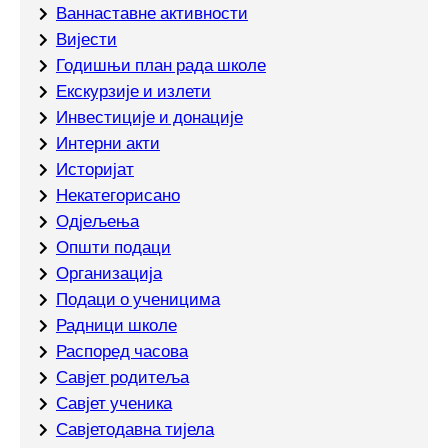
Ваннаставне активности
Вијести
Годишњи план рада школе
Екскурзије и излети
Инвестиције и донације
Интерни акти
Историјат
Некатегорисано
Одјељења
Општи подаци
Организација
Подаци о ученицима
Радници школе
Распоред часова
Савјет родитеља
Савјет ученика
Савјетодавна тијела