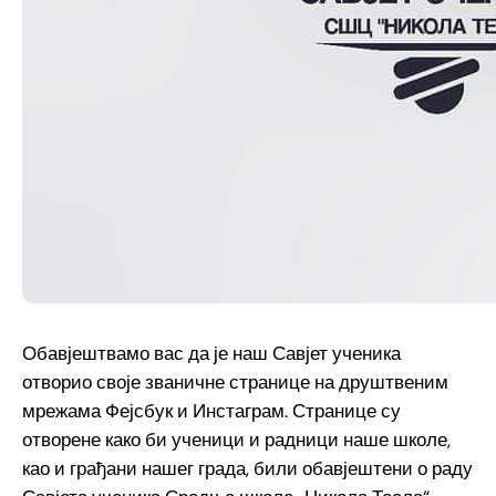
Обавјештвамо вас да је наш Савјет ученика
отворио своје званичне странице на друштвеним
мрежама Фејсбук и Инстаграм. Странице су
отворене како би ученици и радници наше школе,
као и грађани нашег града, били обавјештени о раду