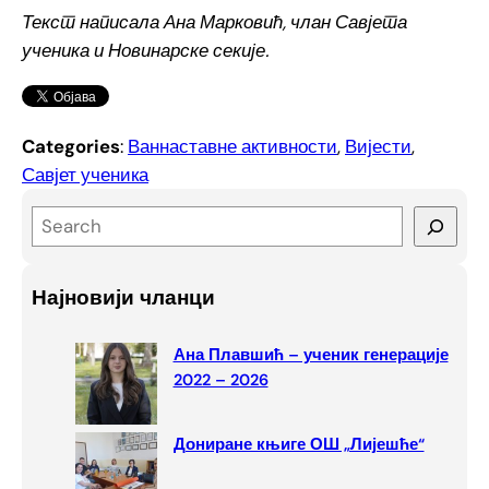
Текст написала Ана Марковић, члан Савјета
ученика и Новинарске секије.
Categories
:
Ваннаставне активности
, 
Вијести
, 
Савјет ученика
S
e
a
Најновији чланци
r
c
Ана Плавшић – ученик генерације
h
2022 – 2026
Дониране књиге ОШ „Лијешће“