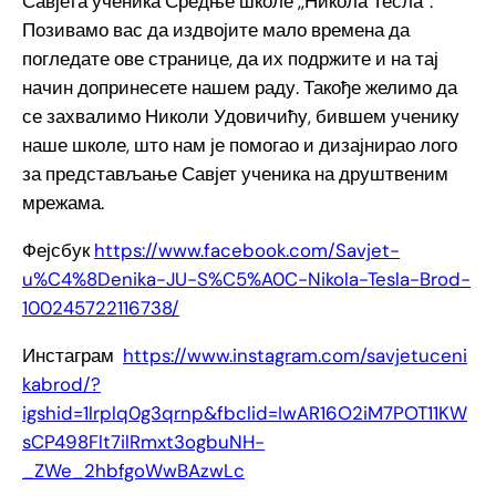
Савјета ученика Средње школе ,,Никола Тесла“.
Позивамо вас да издвојите мало времена да
погледате ове странице, да их подржите и на тај
начин допринесете нашем раду. Такође желимо да
се захвалимо Николи Удовичићу, бившем ученику
наше школе, што нам је помогао и дизајнирао лого
за представљање Савјет ученика на друштвеним
мрежама.
Фејсбук
https://www.facebook.com/Savjet-
u%C4%8Denika-JU-S%C5%A0C-Nikola-Tesla-Brod-
100245722116738/
Инстаграм
https://www.instagram.com/savjetuceni
kabrod/?
igshid=1lrplq0g3qrnp&fbclid=IwAR16O2iM7POT11KW
sCP498Flt7ilRmxt3ogbuNH-
_ZWe_2hbfgoWwBAzwLc