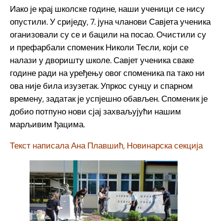
Иако је крај школске године, наши ученици се нису
опустили. У сриједу, 7. јуна чланови Савјета ученика
оганизовали су се и бацили на посао. Очистили су
и префарбали споменик Николи Тесли, који се
налази у дворишту школе. Савјет ученика сваке
године ради на уређењу овог споменика па тако ни
ова није била изузетак. Упркос сунцу и спарном
времену, задатак је успјешно обављен. Споменик је
добио потпуно нови сјај захваљујући нашим
марљивим ђацима.
Текст написала Ана Плавшић, Новинарска секција