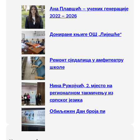
c
Ана Плавшић – ученик генерације
h
2022 – 2026
Дониране књиге ОШ „Лијешће“
Ремонт сједалица у амфитеатру
школе
Нина Ружојчић, 2. мјесто на
регионалном такмичењу из
српског језика
Обиљежен Дан броја пи