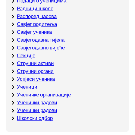
Подаци о ученицима
Радници школе
Распоред часова
Савјет родитеља
Савјет ученика
Савјетодавна тијела
Савјетодавно вијеће
Секције
Стручни активи
Стручни органи
Успјеси ученика
Ученици
Ученичке организације
Ученички радови
Ученички радови
Школски одбор