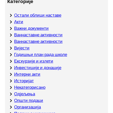
Категорије
Oстали облици наставе
Акти
Важни документи
Ваннаставне активности
Ваннаставне активности
Вијести
Годишњи план рада школе
Екскурзије и излети
Инвестиције и донације
Интерни акти
Историјат
Некатегорисано
Одјељења
Општи подаци
Организација