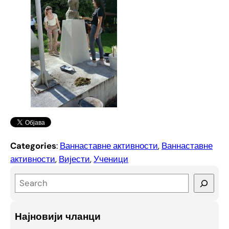
Categories
:
Ваннаставне активности
, 
Ваннаставне
активности
, 
Вијести
, 
Ученици
S
e
a
Најновији чланци
r