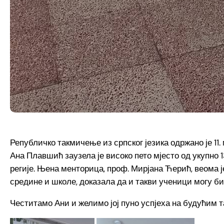
Републичко такмичење из српског језика одржано је 11
Ана Плавшић заузела је високо пето мјесто од укупно 
регије. Њена менторица, проф. Мирјана Ћерић, веома ј
средине и школе, доказала да и такви ученици могу би
Честитамо Ани и желимо јој пуно успјеха на будућим