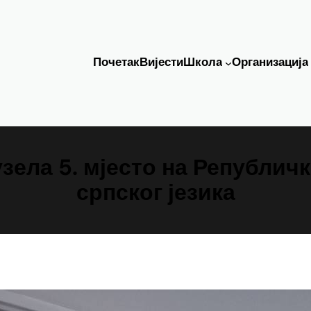
Почетак
Вијести
Школа
Организација
зела 5. мјесто на Републич
српског језика