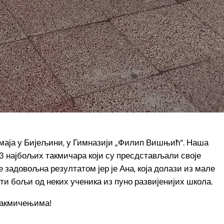
. маја у Бијељини, у Гимназији „Филип Вишњић“. Наша
13 најбољих такмичара који су пресдстављали своје
е задовољна резултатом јер је Ана, која долази из мале
ти бољи од неких ученика из пуно развијенијих школа.
 такмичењима!