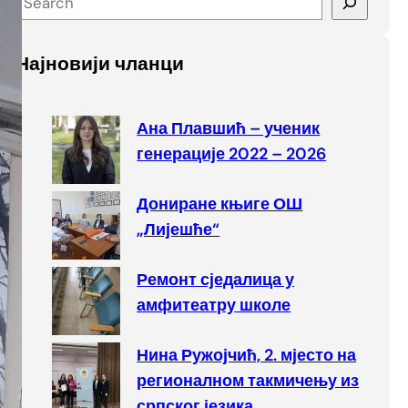
e
a
Најновији чланци
r
c
h
Ана Плавшић – ученик
генерације 2022 – 2026
Дониране књиге ОШ
„Лијешће“
Ремонт сједалица у
амфитеатру школе
Нина Ружојчић, 2. мјесто на
регионалном такмичењу из
српског језика