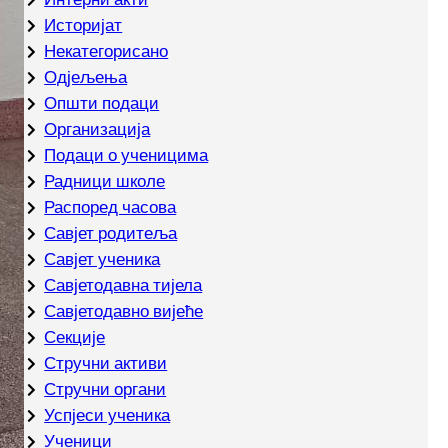
Историјат
Некатегорисано
Одјељења
Општи подаци
Организација
Подаци о ученицима
Радници школе
Распоред часова
Савјет родитеља
Савјет ученика
Савјетодавна тијела
Савјетодавно вијеће
Секције
Стручни активи
Стручни органи
Успјеси ученика
Ученици