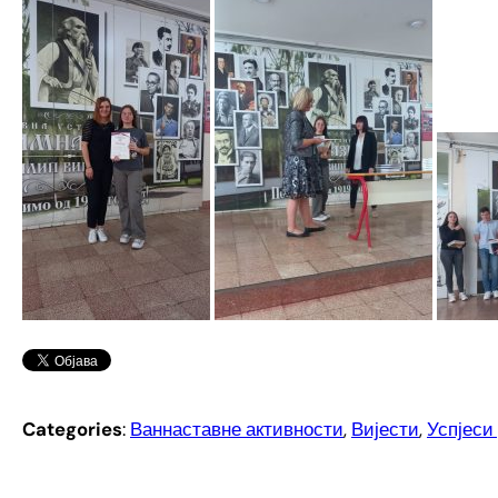
Categories
:
Ваннаставне активности
, 
Вијести
, 
Успјеси