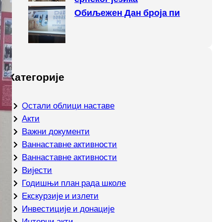
Обиљежен Дан броја пи
Категорије
Oстали облици наставе
Акти
Важни документи
Ваннаставне активности
Ваннаставне активности
Вијести
Годишњи план рада школе
Екскурзије и излети
Инвестиције и донације
Интерни акти