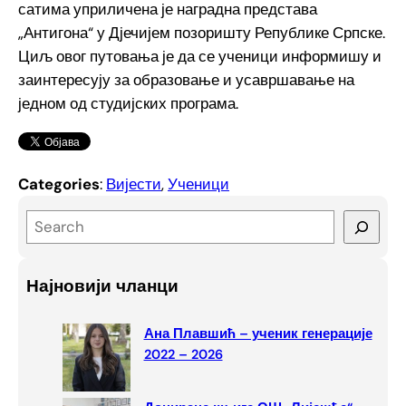
сатима уприличена је наградна представа
„Антигона“ у Дјечијем позоришту Републике Српске.
Циљ овог путовања је да се ученици информишу и
заинтересују за образовање и усавршавање на
једном од студијских програма.
Categories
:
Вијести
, 
Ученици
S
e
a
Најновији чланци
r
c
Ана Плавшић – ученик генерације
h
2022 – 2026