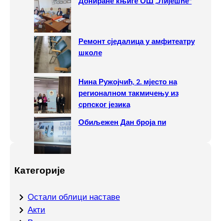
Дониране књиге ОШ „Лијешће“
Ремонт сједалица у амфитеатру
школе
Нина Ружојчић, 2. мјесто на
регионалном такмичењу из
српског језика
Обиљежен Дан броја пи
Категорије
Oстали облици наставе
Акти