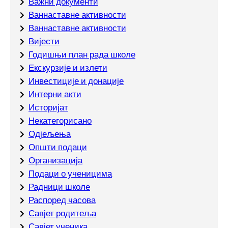
Важни документи
Ваннаставне активности
Ваннаставне активности
Вијести
Годишњи план рада школе
Екскурзије и излети
Инвестиције и донације
Интерни акти
Историјат
Некатегорисано
Одјељења
Општи подаци
Организација
Подаци о ученицима
Радници школе
Распоред часова
Савјет родитеља
Савјет ученика