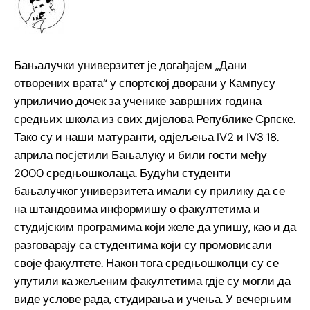
Бањалучки универзитет је догађајем „Дани
отворених врата“ у спортској дворани у Кампусу
уприличио дочек за ученике завршних година
средњих школа из свих дијелова Републике Српске.
Тако су и наши матуранти, одјељења IV2 и IV3 18.
априла посјетили Бањалуку и били гости међу
2000 средњошколаца. Будући студенти
бањалучког универзитета имали су прилику да се
на штандовима информишу о факултетима и
студијским програмима који желе да упишу, као и да
разговарају са студентима који су промовисали
своје факултете. Након тога средњошколци су се
упутили ка жељеним факултетима гдје су могли да
виде услове рада, студирања и учења. У вечерњим