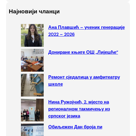
a
Најновији чланци
r
c
Ана Плавшић – ученик генерације
h
2022 – 2026
Дониране књиге ОШ „Лијешће“
Ремонт сједалица у амфитеатру
школе
Нина Ружојчић, 2. мјесто на
регионалном такмичењу из
српског језика
Обиљежен Дан броја пи