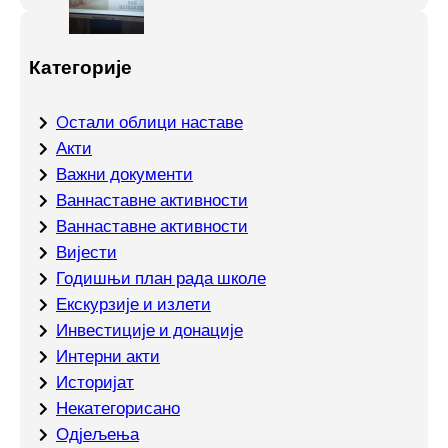
Категорије
Oстали облици наставе
Акти
Важни документи
Ваннаставне активности
Ваннаставне активности
Вијести
Годишњи план рада школе
Екскурзије и излети
Инвестиције и донације
Интерни акти
Историјат
Некатегорисано
Одјељења