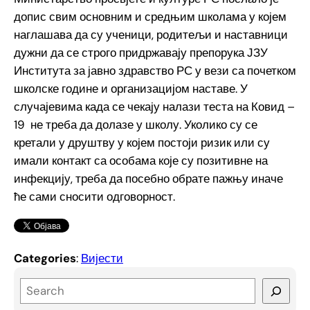
допис свим основним и средњим школама у којем
наглашава да су ученици, родитељи и наставници
дужни да се строго придржавају препорука ЈЗУ
Института за јавно здравство РС у вези са почетком
школске године и организацијом наставе. У
случајевима када се чекају налази теста на Ковид –
19 не треба да долазе у школу. Уколико су се
кретали у друштву у којем постоји ризик или су
имали контакт са особама које су позитивне на
инфекцију, треба да посебно обрате пажњу иначе
ће сами сносити одговорност.
Categories
:
Вијести
S
e