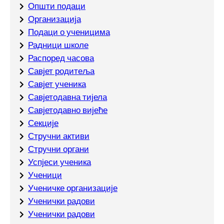
Општи подаци
Организација
Подаци о ученицима
Радници школе
Распоред часова
Савјет родитеља
Савјет ученика
Савјетодавна тијела
Савјетодавно вијеће
Секције
Стручни активи
Стручни органи
Успјеси ученика
Ученици
Ученичке организације
Ученички радови
Ученички радови