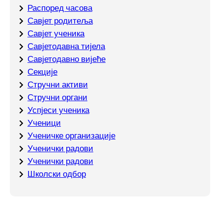
Распоред часова
Савјет родитеља
Савјет ученика
Савјетодавна тијела
Савјетодавно вијеће
Секције
Стручни активи
Стручни органи
Успјеси ученика
Ученици
Ученичке организације
Ученички радови
Ученички радови
Школски одбор