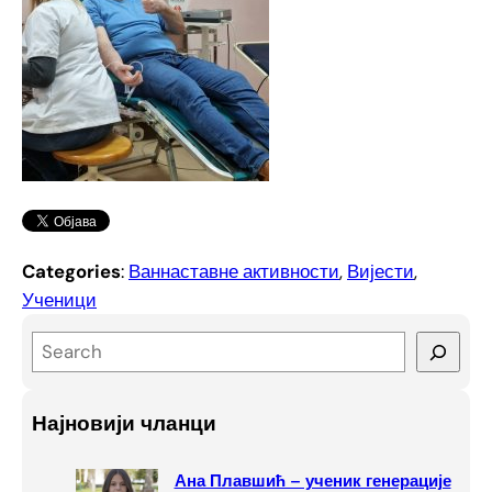
Categories
:
Ваннаставне активности
, 
Вијести
, 
Ученици
S
e
a
Најновији чланци
r
c
Ана Плавшић – ученик генерације
h