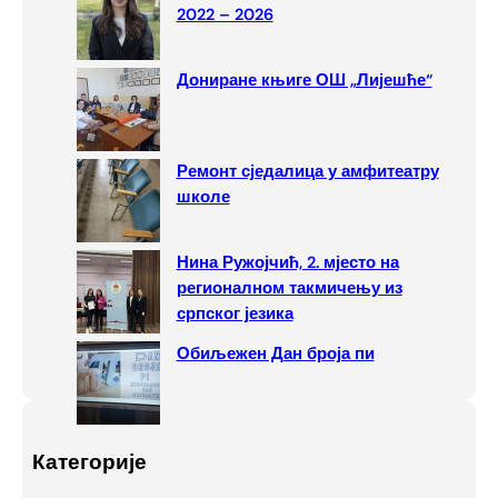
2022 – 2026
Дониране књиге ОШ „Лијешће“
Ремонт сједалица у амфитеатру
школе
Нина Ружојчић, 2. мјесто на
регионалном такмичењу из
српског језика
Обиљежен Дан броја пи
Категорије