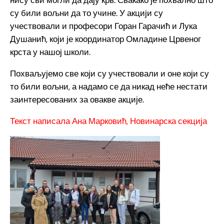
нису сви могли да дају крв. Свакако је похвално што
су били вољни да то учине. У акцији су
учествовали и професори Горан Гарачић и Лука
Душанић, који је координатор Омладине Црвеног
крста у нашој школи.
Похваљујемо све који су учествовали и оне који су
то били вољни, а надамо се да никад неће нестати
заинтересованих за овакве акције.
Текст написала Ана Марковић, Новинарска секција