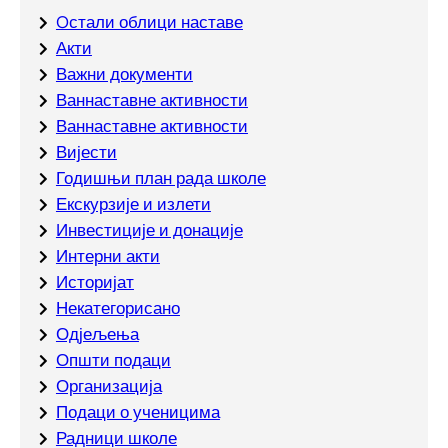
Oстали облици наставе
Акти
Важни документи
Ваннаставне активности
Ваннаставне активности
Вијести
Годишњи план рада школе
Екскурзије и излети
Инвестиције и донације
Интерни акти
Историјат
Некатегорисано
Одјељења
Општи подаци
Организација
Подаци о ученицима
Радници школе