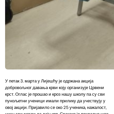
У петак 3. марта у Лијешћу је одржана акција
добровољног давања крви коју организује Црвени
крст. Оглас је прошао и кроз нашу школу па су сви
пунољетни ученици имали прилику да учествују у
овој акцији. Пријавило се око 25 ученика, нажалост,