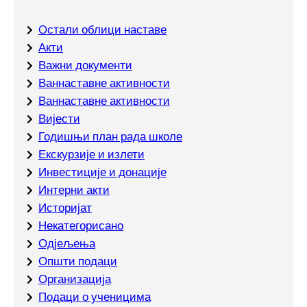
Oстали облици наставе
Акти
Важни документи
Ваннаставне активности
Ваннаставне активности
Вијести
Годишњи план рада школе
Екскурзије и излети
Инвестиције и донације
Интерни акти
Историјат
Некатегорисано
Одјељења
Општи подаци
Организација
Подаци о ученицима