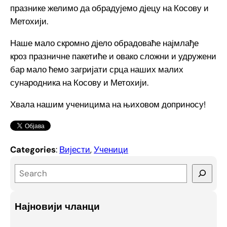
празнике желимо да обрадујемо дјецу на Косову и
Метохији.
Наше мало скромно дјело обрадоваће најмлађе
кроз празничне пакетиће и овако сложни и удружени
бар мало ћемо загријати срца наших малих
сународника на Косову и Метохији.
Хвала нашим ученицима на њиховом доприносу!
Categories
:
Вијести
, 
Ученици
S
e
a
Најновији чланци
r
c