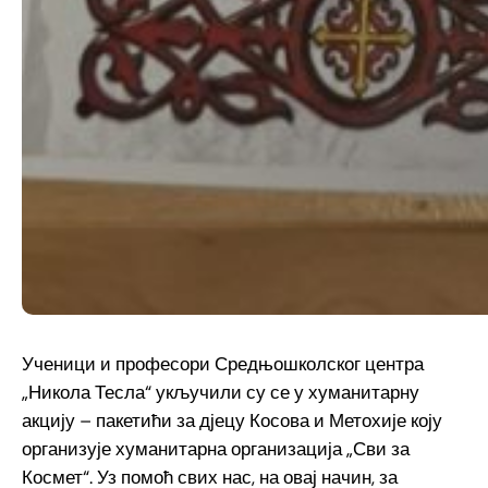
Ученици и професори Средњошколског центра
„Никола Тесла“ укључили су се у хуманитарну
акцију – пакетићи за дјецу Косова и Метохије коју
организује хуманитарна организација „Сви за
Космет“. Уз помоћ свих нас, на овај начин, за