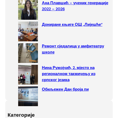
Ана Плавшић – ученик генерације
h
2022 – 2026
Дониране књиге ОШ „Лијешће“
Ремонт сједалица у амфитеатру
школе
Нина Ружојчић, 2. мјесто на
регионалном такмичењу из
српског језика
Обиљежен Дан броја пи
Категорије