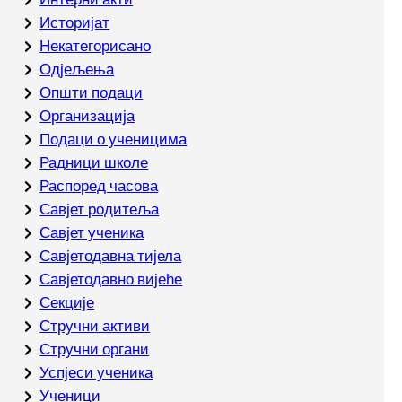
Историјат
Некатегорисано
Одјељења
Општи подаци
Организација
Подаци о ученицима
Радници школе
Распоред часова
Савјет родитеља
Савјет ученика
Савјетодавна тијела
Савјетодавно вијеће
Секције
Стручни активи
Стручни органи
Успјеси ученика
Ученици