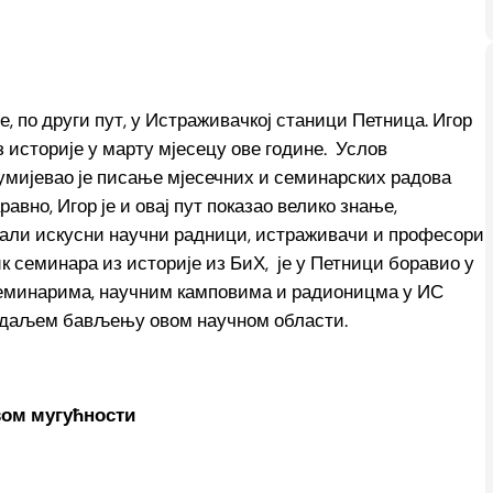
, по други пут, у Истраживачкој станици Петница. Игор
 историје у марту мјесецу ове године. Услов
мијевао је писање мјесечних и семинарских радова
авно, Игор је и овај пут показао велико знање,
знали искусни научни радници, истраживачи и професори
ик семинара из историје из БиХ, је у Петници боравио у
а семинарима, научним камповима и радионицма у ИС
м даљем бављењу овом научном области.
ом мугућности