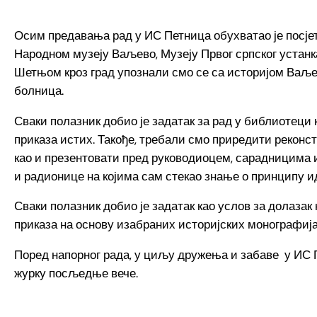
Осим предавања рад у ИС Петница обухватао је посј
Народном музеју Ваљево, Музеју Првог српског устан
Шетњом кроз град упознали смо се са историјом Ваљев
болница.
Сваки полазник добио је задатак за рад у библиотеци 
приказа истих. Такође, требали смо приредити реконс
као и презентовати пред руководиоцем, сарадницима и
и радионице на којима сам стекао знање о принципу 
Сваки полазник добио је задатак као услов за долаза
приказа на основу изабраних историјских монографија
Поред напорног рада, у циљу дружења и забаве у ИС
журку посљедње вече.