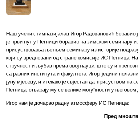
Наш ученик, гимназијалац Игор Радовановић боравио је
је први пут у Петници боравио на зимском семинару из
присуствовања љетњем семинару из историје подразу
који су вредновани од стране комисије ИС Петница. Нар
стручност и љубав према овој науци, што су и препо
са разних института и факултета. Игор, једини полазн
јуну мјесецу, и итекако је свјестан да, присуством н
Петница, отварају му се велике могућности у његово
Игор нам је дочарао радну атмосферу ИС Петница:
Пред мноштв