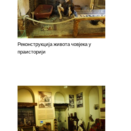
Реконструкција живота човјека у
праисторији