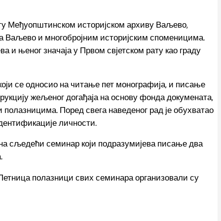
ету Међуопштинском историјском архиву Ваљево,
ка Ваљево и многобројним историјским споменицима.
а и њеног значаја у Првом свјетском рату као граду
који се односио на читање пет монографија, и писање
трукцију жељеног догађаја на основу фонда докумената,
 полазницима. Поред свега наведеног рад је обухватао
идентификације личности.
к на сљедећи семинар који подразумијева писање два
.
 Петница полазници свих семинара организовали су