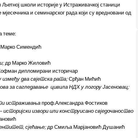
ам Љетној школи историје у Истраживачкој станици
 мјесечника и семинарског рада који су вредновани од
 теме:
 Марко Симендић
и;
др Марко Жиловић
Хофман дипломирани историчар
 између два свјетска рата;
Срђан Мићић
нова за сагледавање цивила НДХ у логору Јасеновац;
ости истраживања
проф.Александра Фостиков
– историјски извори или конструисано свједочаноство
ановић
дентитет, сјећање;
др Смиља Марјановић Душанић