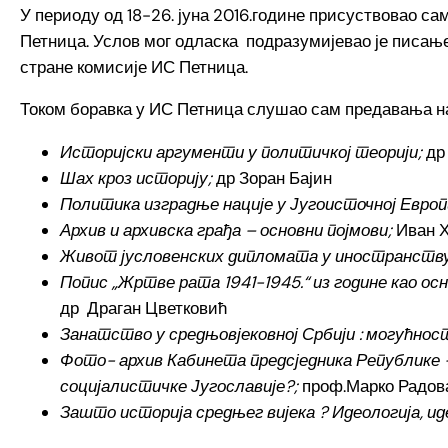
У периоду од 18-26. јуна 2016.године присуствовао с
Петница. Услов мог одласка подразумијевао је писање
стране комисије ИС Петница.
Током боравка у ИС Петница слушао сам предавања на
Историјски аргументи у политичкој теорији;
др
Шах кроз историју;
др Зоран Бајин
Политика изградње нације у Југоисточној Европ
Архив и архивска грађа – основни појмови;
Иван 
Живот јусловенских дипломата у иностранству
Попис „Жртве рата 1941-1945.“ из године као ос
др
Драган Цветковић
Занатство у средњовјековној Србији : могућн
Фото- архив Кабинета предсједника Републике 
социјалистичке Југославије?;
проф.Марко Радов
Зашто историја средњег вијека ? Идеологија, и