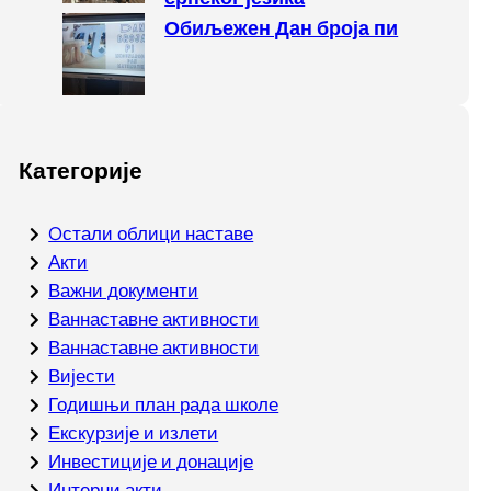
Обиљежен Дан броја пи
Категорије
Oстали облици наставе
Акти
Важни документи
Ваннаставне активности
Ваннаставне активности
Вијести
Годишњи план рада школе
Екскурзије и излети
Инвестиције и донације
Интерни акти