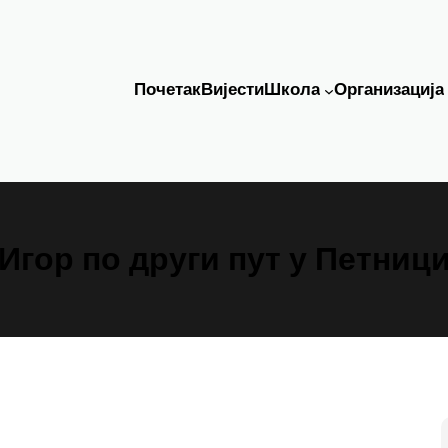
Почетак
Вијести
Школа
Организација
Игор по други пут у Петниц