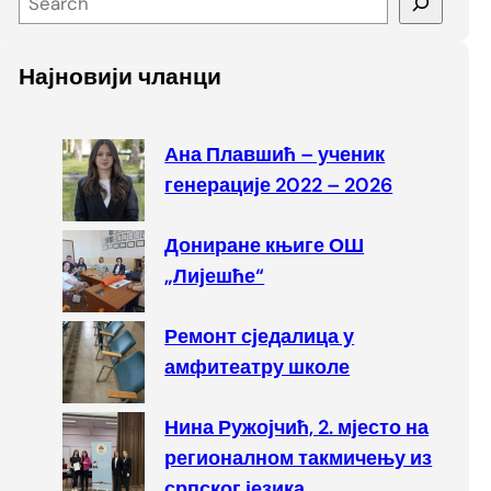
e
a
Најновији чланци
r
c
h
Ана Плавшић – ученик
генерације 2022 – 2026
Дониране књиге ОШ
„Лијешће“
Ремонт сједалица у
амфитеатру школе
Нина Ружојчић, 2. мјесто на
регионалном такмичењу из
српског језика