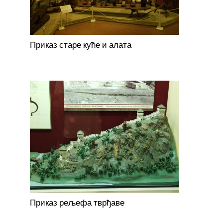
Приказ старе куће и алата
Приказ рељефа тврђаве