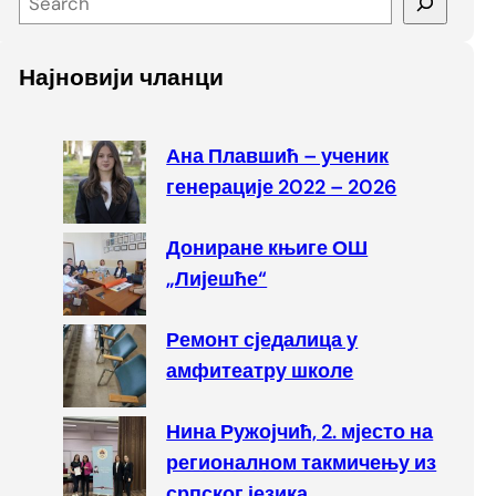
e
a
Најновији чланци
r
c
h
Ана Плавшић – ученик
генерације 2022 – 2026
Дониране књиге ОШ
„Лијешће“
Ремонт сједалица у
амфитеатру школе
Нина Ружојчић, 2. мјесто на
регионалном такмичењу из
српског језика