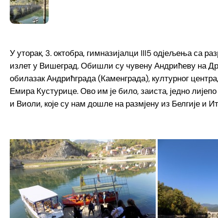
У уторак, 3. октобра, гимназијалци III5 одјељења са
излет у Вишеград. Обишли су чувену Андрићеву на Др
обилазак Андрићграда (Каменграда), културног центра,
Емира Кустурице. Ово им је било, заиста, једно лије
и Виоли, које су нам дошле на размјену из Белгије и Ит