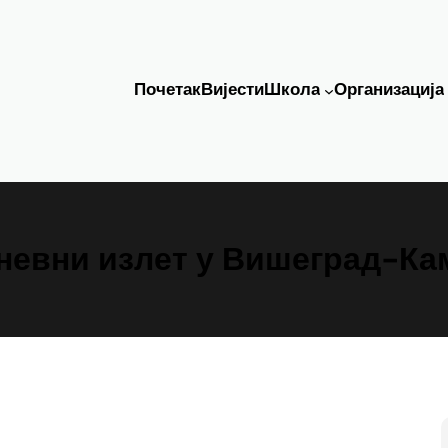
Почетак
Вијести
Школа
Организација
невни излет у Вишеград-Ка