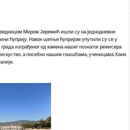
 разредницом Миром Јеремић ишли су на једнодневни
ини ћуприју. Након шетње ћупријом упутили су се у
 града изграђеног од камена нашег познатог режисера
по искуство, а посебно нашим гошшћама, ученицама Хани
алије.