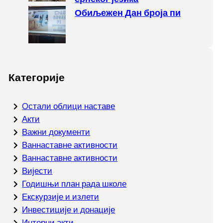
Обиљежен Дан броја пи
Категорије
Oстали облици наставе
Акти
Важни документи
Ваннаставне активности
Ваннаставне активности
Вијести
Годишњи план рада школе
Екскурзије и излети
Инвестиције и донације
Интерни акти