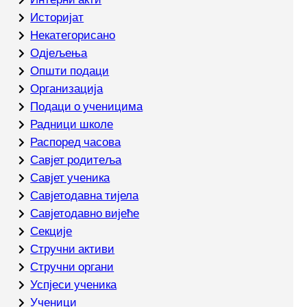
Историјат
Некатегорисано
Одјељења
Општи подаци
Организација
Подаци о ученицима
Радници школе
Распоред часова
Савјет родитеља
Савјет ученика
Савјетодавна тијела
Савјетодавно вијеће
Секције
Стручни активи
Стручни органи
Успјеси ученика
Ученици