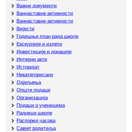
Важни документи
Ваннаставне активности
Ваннаставне активности
Вијести
Годишњи план рада школе
Екскурзије и излети
Инвестиције и донације
Интерни акти
Историјат
Некатегорисано
Одјељења
Општи подаци
Организација
Подаци о ученицима
Радници школе
Распоред часова
Савјет родитеља