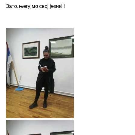
Зато, његујмо свој језик!!!