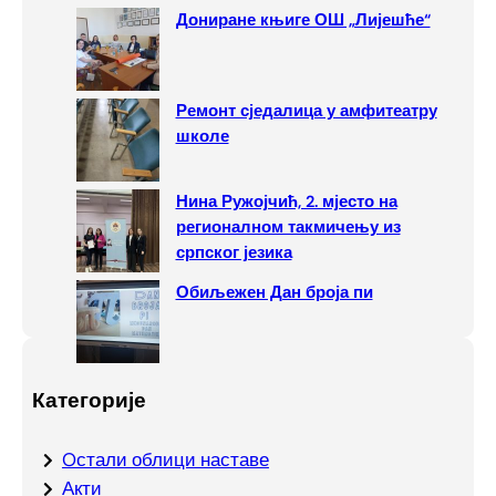
Дониране књиге ОШ „Лијешће“
Ремонт сједалица у амфитеатру
школе
Нина Ружојчић, 2. мјесто на
регионалном такмичењу из
српског језика
Обиљежен Дан броја пи
Категорије
Oстали облици наставе
Акти