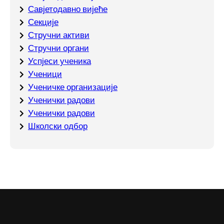
Савјетодавно вијеће
Секције
Стручни активи
Стручни органи
Успјеси ученика
Ученици
Ученичке организације
Ученички радови
Ученички радови
Школски одбор