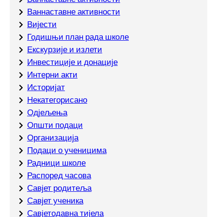
Ваннаставне активности
Вијести
Годишњи план рада школе
Екскурзије и излети
Инвестиције и донације
Интерни акти
Историјат
Некатегорисано
Одјељења
Општи подаци
Организација
Подаци о ученицима
Радници школе
Распоред часова
Савјет родитеља
Савјет ученика
Савјетодавна тијела