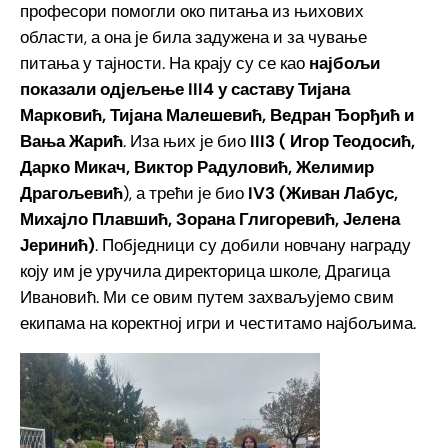
професори помогли око питања из њихових
области, а она је била задужена и за чување
питања у тајности. На крају су се као
најбољи
показали одјељење III4 у саставу Тијана
Марковић, Тијана Малешевић, Ведран Ђорђић и
Вања Жарић
. Иза њих је био
III3 ( Игор Теодосић,
Дарко Микач, Виктор Радуловић, Желимир
Драгољевић
), а трећи је био
IV3 (Живан Лабус,
Михајло Плавшић, Зорана Глигоревић, Јелена
Јеринић)
. Побједници су добили новчану награду
коју им је уручила директорица школе, Драгица
Ивановић. Ми се овим путем захваљујемо свим
екипама на коректној игри и честитамо најбољима.