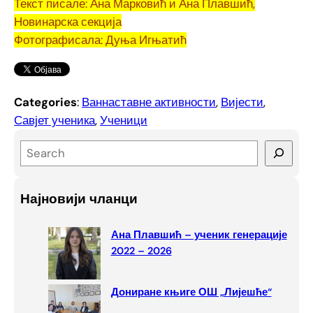
Текст писале: Ана Марковић и Ана Плавшић,
Новинарска секција
Фотографисала: Дуња Игњатић
Categories
:
Ваннаставне активности
, 
Вијести
, 
Савјет ученика
, 
Ученици
S
e
a
Најновији чланци
r
c
Ана Плавшић – ученик генерације
h
2022 – 2026
Дониране књиге ОШ „Лијешће“