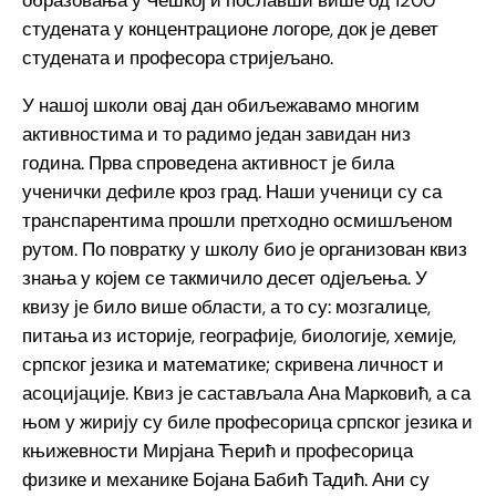
образовања у Чешкој и пославши више од 1200
студената у концентрационе логоре, док је девет
студената и професора стријељано.
У нашој школи овај дан обиљежавамо многим
активностима и то радимо један завидан низ
година. Прва спроведена активност је била
ученички дефиле кроз град. Наши ученици су са
транспарентима прошли претходно осмишљеном
рутом. По повратку у школу био је организован квиз
знања у којем се такмичило десет одјељења. У
квизу је било више области, а то су: мозгалице,
питања из историје, географије, биологије, хемије,
српског језика и математике; скривена личност и
асоцијације. Квиз је састављала Ана Марковић, а са
њом у жирију су биле професорица српског језика и
књижевности Мирјана Ћерић и професорица
физике и механике Бојана Бабић Тадић. Ани су