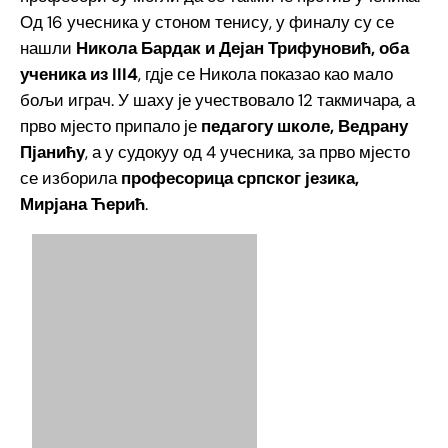
Од 16 учесника у стоном тенису, у финалу су се
нашли
Никола Бардак и Дејан Трифуновић, оба
ученика из III4
, гдје се Никола показао као мало
бољи играч. У шаху је учествовало 12 такмичара, а
прво мјесто припало је
педагогу школе, Ведрану
Пјанићу
, а у судокуу од 4 учесника, за прво мјесто
се изборила
професорица српског језика,
Мирјана Ћерић
.