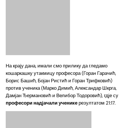
На крају дана, имали смо прилику да гледамо
кошаркашку утакмицу професора (Горан Гарачић,
Борис Башић, Бојан Ристић и Горан Трифковић)
против ученика (Марко Димић, Александар Шкрга,
Дамјан Ђермановић и Велибор Тодоровић), гдје су
професори надјачали ученике
резултатом 21:17.