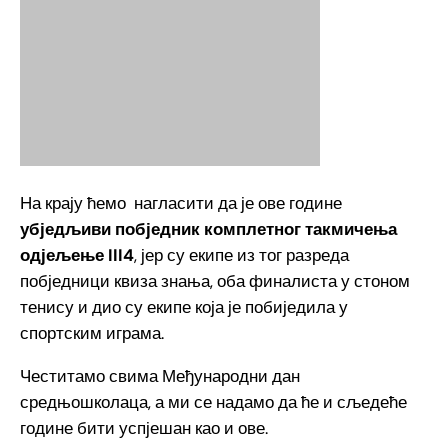
На крају ћемо нагласити да је ове године
убједљиви побједник комплетног такмичења
одјељење III4
, јер су екипе из тог разреда
побједници квиза знања, оба финалиста у стоном
тенису и дио су екипе која је побиједила у
спортским играма.
Честитамо свима Међународни дан
средњошколаца, а ми се надамо да ће и сљедеће
године бити успјешан као и ове.