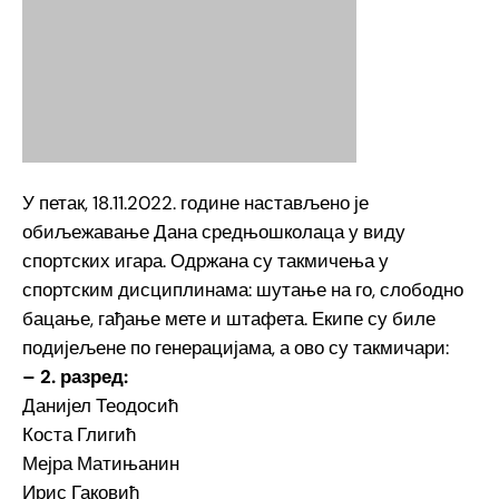
У петак, 18.11.2022. године настављено је
обиљежавање Дана средњошколаца у виду
спортских игара. Одржана су такмичења у
спортским дисциплинама: шутање на го, слободно
бацање, гађање мете и штафета. Екипе су биле
подијељене по генерацијама, а ово су такмичари:
– 2. разред:
Данијел Теодосић
Коста Глигић
Мејра Матињанин
Ирис Гаковић