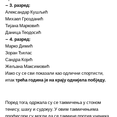
– 3. разред:
Александар Кушљић
Михаел Грозданић
Тијана Марковић
Даница Теодосић
– 4. разред:
Марко Димић
Зоран Ђилас
Сандра Којић
Жељана Максимовић
Иако су се сви показали као одлични спортисти,
ипак
трећа година је на крају однијела побједу.
Поред тога, одржала су се такмичења у стоном
тенису, шаху и судокуу. У овим такмичењима
професори су могли да се такмиче против ученика.