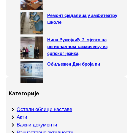
Ремонт сједалица у амфитеатру
школе
Нина Ружојчић, 2. мјесто на
регионалном такмичењу из
српског језика
Обиљежен Дан броја пи
Категорије
Oстали облици наставе
Акти
Важни документи
Ваннаставне активности