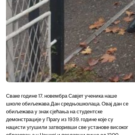
Сваке године 17. новембра Савјет ученика наше
школе обиљежава Дан средњошколаца. Овај дан се
обиљежава у знак сјећања на студентске
демонстрације у Прагу из 1939. године које су
нацисти угушили затворивши све установе високог