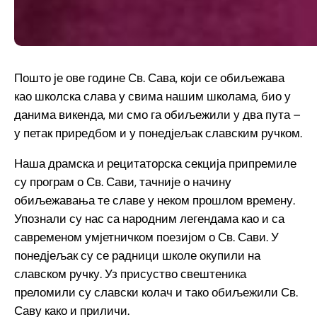
Пошто је ове године Св. Сава, који се обиљежава
као школска слава у свима нашим школама, био у
данима викенда, ми смо га обиљежили у два пута –
у петак приредбом и у понедјељак славским ручком.
Наша драмска и рецитаторска секција припремиле
су програм о Св. Сави, тачније о начину
обиљежавања те славе у неком прошлом времену.
Упознали су нас са народним легендама као и са
савременом умјетничком поезијом о Св. Сави. У
понедјељак су се радници школе окупили на
славском ручку. Уз присуство свештеника
преломили су славски колач и тако обиљежили Св.
Саву како и приличи.