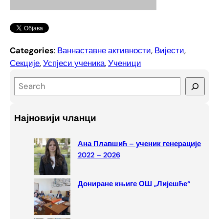
Categories
:
Ваннаставне активности
, 
Вијести
, 
Секције
, 
Успјеси ученика
, 
Ученици
S
e
a
Најновији чланци
r
c
Ана Плавшић – ученик генерације
h
2022 – 2026
Дониране књиге ОШ „Лијешће“