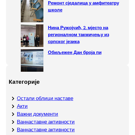
Ремонт сједалица у амфитеатру
школе
Нина Ружојчић, 2. мјесто на
регионалном такмичењу из
српског језика
Обиљежен Дан броја пи
Категорије
Oстали облици наставе
Акти
Важни документи
Ваннаставне активности
Ваннаставне активности