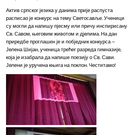
Актив српског језика у данима прије распуста
расписао је конкурс на тему Светосавље. Ученици
су могли да напишу пјесму или причу инспирисану
Св. Савом, његовим животом и дјелима. На дан
приредбе проглашен је и побједник конкурса –
Јелена Шијан, ученица трећег разреда гимназије,
која је изабрала да напише поезију о Св. Сави.
Јелени је уручена књига на поклон. Честитамо!