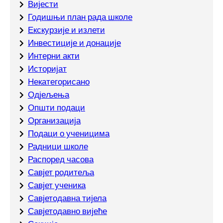
Вијести
Годишњи план рада школе
Екскурзије и излети
Инвестиције и донације
Интерни акти
Историјат
Некатегорисано
Одјељења
Општи подаци
Организација
Подаци о ученицима
Радници школе
Распоред часова
Савјет родитеља
Савјет ученика
Савјетодавна тијела
Савјетодавно вијеће