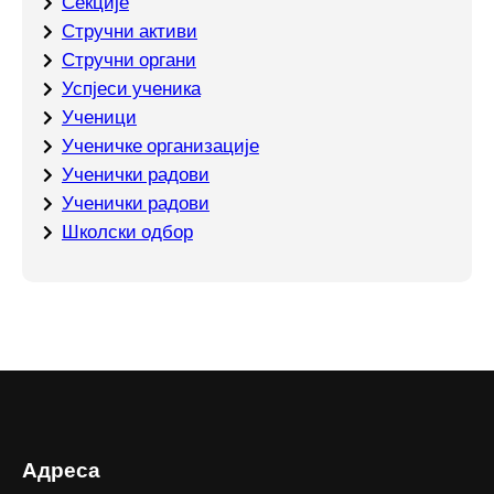
Секције
Стручни активи
Стручни органи
Успјеси ученика
Ученици
Ученичке организације
Ученички радови
Ученички радови
Школски одбор
Адреса