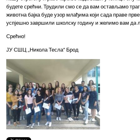
будете срећни. Трудили смо се да вам остављамо траг
животна бајка буде узор млађима који сада праве прве 
успјешно завршили школску годину и желимо вам да л
Срећно!
ЈУ СШЦ ,,Никола Тесла“ Брод