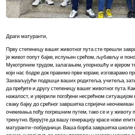
Драги матуранти,
Прву степеницу вашег животног пута сте прешли завр
је живот попут бајке, испуњен срећом, љубављу и поно
Мукотрпним трудом, залагањем, упорношћу и вјером т
који нас бодре док правимо прве кораке, изговарамо пр
Захваљујући подршци ваших родитеља, учитеља, затим 
да пређете и другу степеницу вашег животног пута. Како
нажалост, и увјерили погођени несрећном ситуацијом к
сваку бајку до срећног завршетка спријечи неочекиван
очекивања пођу погрешним путем, тако се и у животу 
тренутно. Вјерујте да вашу генерацију красе нови епит
матуранти-побједници. Ваша борба завршетка школе н