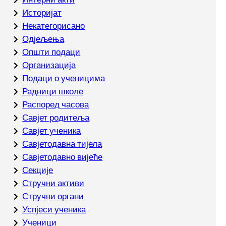
Историјат
Некатегорисано
Одјељења
Општи подаци
Организација
Подаци о ученицима
Радници школе
Распоред часова
Савјет родитеља
Савјет ученика
Савјетодавна тијела
Савјетодавно вијеће
Секције
Стручни активи
Стручни органи
Успјеси ученика
Ученици