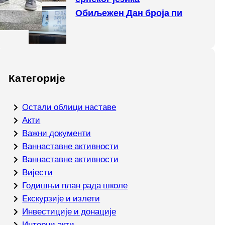
Обиљежен Дан броја пи
Категорије
Oстали облици наставе
Акти
Важни документи
Ваннаставне активности
Ваннаставне активности
Вијести
Годишњи план рада школе
Екскурзије и излети
Инвестиције и донације
Интерни акти