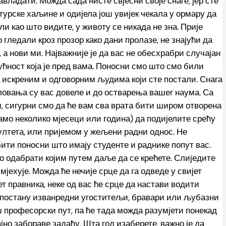
авладати. Можда сада нисте свјесни своје снаге, јер сте
урске хаљине и одијела још увијек чекала у ормару да
ли као што видите, у животу се никада не зна. Прије
 гледали кроз прозор како дани пролазе, не знајући да
, а нови ми. Најважније је да вас не обесхрабри случајан
дућност која је пред вама. Поносни смо што смо били
 искреним и одговорним људима који сте постали. Снага
оловања су вас довеле и до остварења вашег наума. Са
 сигурни смо да ће вам сва врата бити широм отворена
амо неколико мјесеци или година) да подијелите срећу
лтета, или пријемом у жељени радни однос. Не
ти поносни што имају студенте и раднике попут вас.
ко одабрати којим путем даље да се крећете. Слиједите
мјехује. Можда ће нечије срце да га одведе у свијет
т правника, неке од вас ће срце да настави водити
а постану изванредни угоститељи, бравари или љубазни
аш професорски пут, па ће тада можда разумјети понекад
но забораве задаћу. Шта год изаберете, важно је да