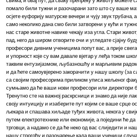
свима, и овај пут, да сваку препреку у животу можете с
помало били тужни и разочарани зато што су ваше мат
осјете еуфорију матурске вечери и чују звук трубача, а
само неколико дана смо били затворени у кући и тужно
нас старе животне навике чекају иза угла. Стари живот
пад, него да широм отворите очи и угледате сјајну бу
професори дивним ученицима попут вас, а прије свега
и упорност које су вам давале вјетар у леђа током шк
таквим ентузијазмом, љубазношћу и марљивим радом,
и да ћете самоувјерено закорачити у нашу школу (за с
са својим професорима приликом уписа жељеног факу
сумњамо да ће ваши нови професори или директори би
Тренутно сте на важној раскрсници и знамо да није ла
своју интуицију и изаберите пут којим се ваше срце ос
љекара и спашава хиљаде туђих живота, некога у свије
путем електротехнике или економије, а поједини ће д
трговци, а надамо се да ће неко од вас слиједити и н
нашу строгоћу и разочарење када ваши ученици случај