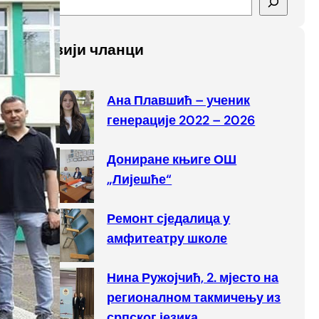
e
a
Најновији чланци
r
c
h
Ана Плавшић – ученик
генерације 2022 – 2026
Дониране књиге ОШ
„Лијешће“
Ремонт сједалица у
амфитеатру школе
Нина Ружојчић, 2. мјесто на
регионалном такмичењу из
српског језика