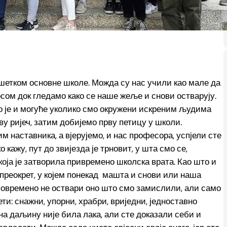
шетком основне школе. Можда су нас учили као мале да
сом док гледамо како се наше жеље и снови остварују.
о је и могуће уколико смо окружени искреним људима
ву ријеч, затим добијемо прву петицу у школи.
наставника, а вјерујемо, и нас професора, успјели сте
 кажу, пут до звијезда је трновит, у шта смо се,
оја је затворила привремено школска врата. Као што и
 преокрет, у којем понекад машта и снови или наша
повремено не оствари оно што смо замислили, али само
ети: снажни, упорни, храбри, вриједни, једноставно
а даљину није била лака, али сте доказали себи и