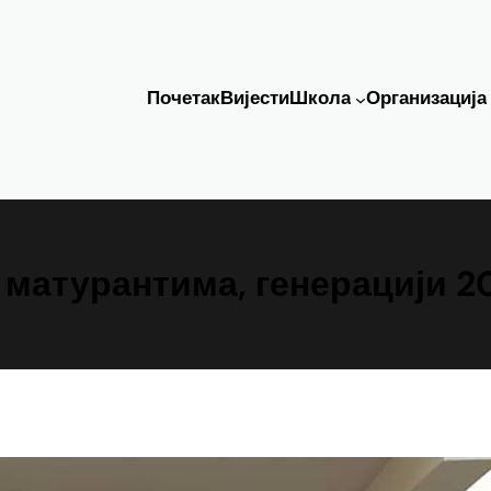
Почетак
Вијести
Школа
Организација
 матурантима, генерацији 2