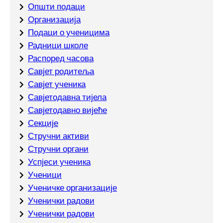
Општи подаци
Организација
Подаци о ученицима
Радници школе
Распоред часова
Савјет родитеља
Савјет ученика
Савјетодавна тијела
Савјетодавно вијеће
Секције
Стручни активи
Стручни органи
Успјеси ученика
Ученици
Ученичке организације
Ученички радови
Ученички радови