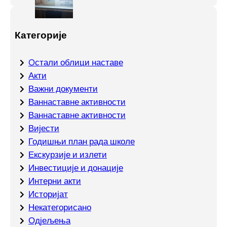
Категорије
Oстали облици наставе
Акти
Важни документи
Ваннаставне активности
Ваннаставне активности
Вијести
Годишњи план рада школе
Екскурзије и излети
Инвестиције и донације
Интерни акти
Историјат
Некатегорисано
Одјељења