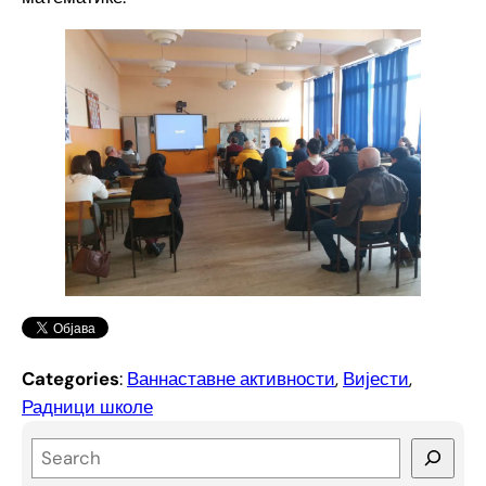
Categories
:
Ваннаставне активности
, 
Вијести
, 
Радници школе
S
e