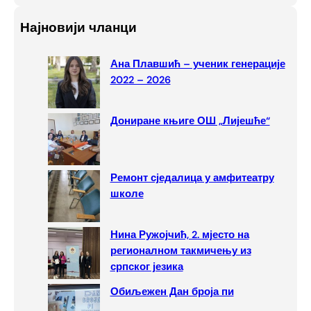
a
Најновији чланци
r
c
Ана Плавшић – ученик генерације
h
2022 – 2026
Дониране књиге ОШ „Лијешће“
Ремонт сједалица у амфитеатру
школе
Нина Ружојчић, 2. мјесто на
регионалном такмичењу из
српског језика
Обиљежен Дан броја пи