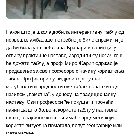
Након што је школа добила интерактивну таблу од
норвешке амбасаде, потребно је било опремити је
да би била употребљива. Бравари и вариоци, у
оквиру практичне наставе, израдили су носач који
ће држати таблу, а проф. Миро Жарић одржао је
предавање за све професоре о начину кориштења
табле. Професори су видјели које су све
могућности и предности ове табле, понате и под
називом „паметна“, у доносу на традиционалну
наставу. Сви професори ће покушати пронаћи
начин да што боље искористе таблу у наставне
сврхе, а највише користи имаће предмети који
користе визуелна помагала, попут географије или
математике.