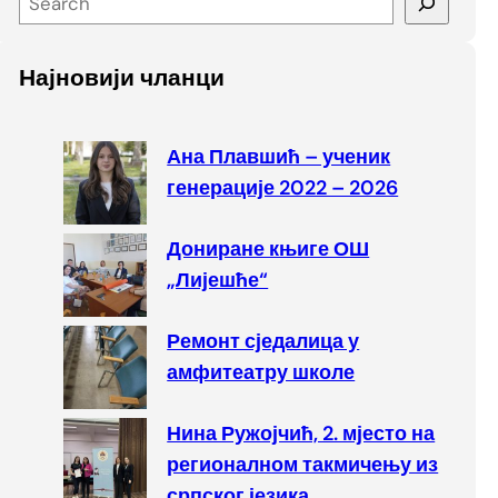
e
a
Најновији чланци
r
c
h
Ана Плавшић – ученик
генерације 2022 – 2026
Дониране књиге ОШ
„Лијешће“
Ремонт сједалица у
амфитеатру школе
Нина Ружојчић, 2. мјесто на
регионалном такмичењу из
српског језика