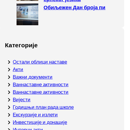
Обиљежен Дан броја пи
Категорије
Oстали облици наставе
Акти
Важни документи
Ваннаставне активности
Ваннаставне активности
Вијести
Годишњи план рада школе
Екскурзије и излети
Инвестиције и донације
Интерни акти