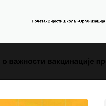
Почетак
Вијести
Школа
Организација
о важности вакцинације п