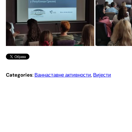
Categories
:
Ваннаставне активности
, 
Вијести