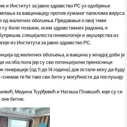
ке и Институт за јавно здравство РС уз одобрење
Кампања за вакцинацију против хуманог папилома вируса
је од малигних обољења. Предавање о овој теми
је су били позвани, осим здравствених радника, и
упрешак, специјалиста гинекологије и акушерства из
ије из Института за јавно здравство РС.
енција од малигних обољења, а вакцина у младој доби је
ди на оба пола јер су сви потенцијални преносници
 генерације (од 11 до 14 година) док остали могу да буду
-снимак те ће тако сви бити у могућности да послушају
овић, Медина Ђурђевић и Наташа Плавшић, које су се
 оне битне.