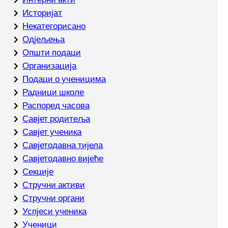
Историјат
Некатегорисано
Одјељења
Општи подаци
Организација
Подаци о ученицима
Радници школе
Распоред часова
Савјет родитеља
Савјет ученика
Савјетодавна тијела
Савјетодавно вијеће
Секције
Стручни активи
Стручни органи
Успјеси ученика
Ученици