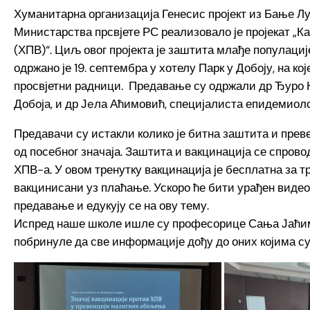
Хуманитарна организација Генесис пројект из Бање Лу
Министарства прсвјете РС реализовало је пројекат „
(ХПВ)“. Циљ овог пројекта је заштита млађе популаци
одржано је 19. септембра у хотелу Парк у Добоју, на ко
просвјетни радници. Предавање су одржали др Ђуро К
Добоја, и др Јeла Аћимовић, специјалиста епидемиолог
Предавачи су истакли колико је битна заштита и прев
од посебног значаја. Заштита и вакцинација се спрово
ХПВ-а. У овом тренутку вакцинација је бесплатна за три
вакцинисани уз плаћање. Ускоро ће бити урађен видео
предавање и едукују се на ову тему.
Испред наше школе ишле су професорице Сања Јаћим
побринуле да све информације дођу до оних којима су