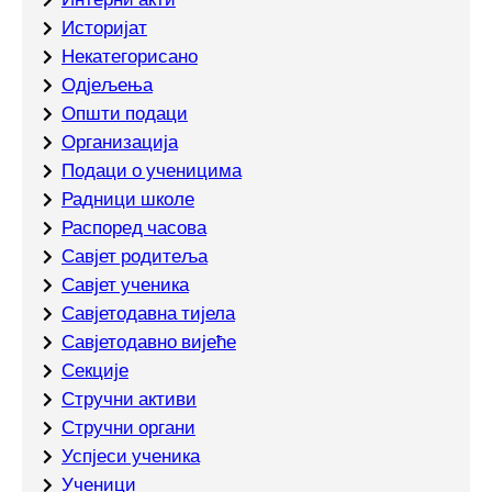
Историјат
Некатегорисано
Одјељења
Општи подаци
Организација
Подаци о ученицима
Радници школе
Распоред часова
Савјет родитеља
Савјет ученика
Савјетодавна тијела
Савјетодавно вијеће
Секције
Стручни активи
Стручни органи
Успјеси ученика
Ученици