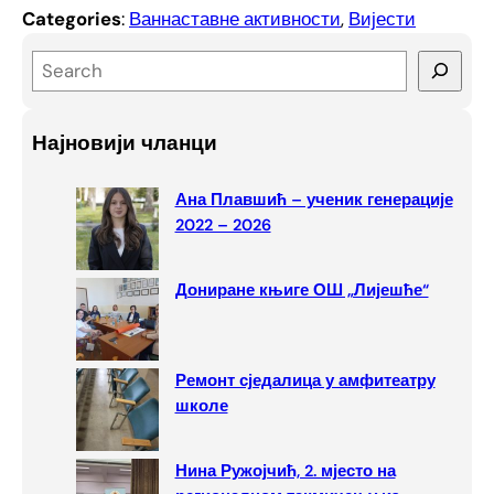
Categories
:
Ваннаставне активности
, 
Вијести
S
e
a
Најновији чланци
r
c
Ана Плавшић – ученик генерације
h
2022 – 2026
Дониране књиге ОШ „Лијешће“
Ремонт сједалица у амфитеатру
школе
Нина Ружојчић, 2. мјесто на