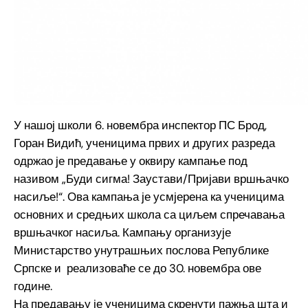
У нашој школи 6. новембра инспектор ПС Брод,
Горан Видић, ученицима првих и других разреда
одржао је предавање у оквиру кампање под
називом „Буди сигма! Заустави/Пријави вршњачко
насиље!“. Ова кампања је усмјерена ка ученицима
основних и средњих школа са циљем спречавања
вршњачког насиља. Кампању организује
Министарство унутрашњих послова Републике
Српске и реализоваће се до 30. новембра ове
године.
На предавању је ученицима скренути пажња шта и