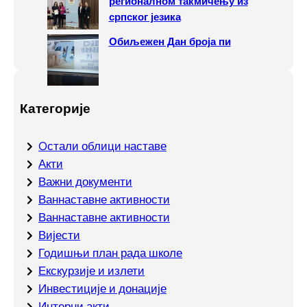
регионалном такмичењу из
српског језика
Обиљежен Дан броја пи
Категорије
Oстали облици наставе
Акти
Важни документи
Ваннаставне активности
Ваннаставне активности
Вијести
Годишњи план рада школе
Екскурзије и излети
Инвестиције и донације
Интерни акти