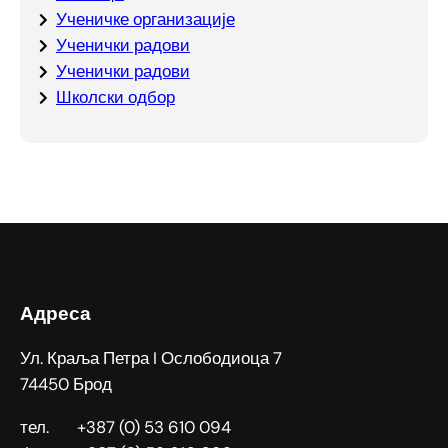
Ученичке организације
Ученички радови
Ученички радови
Школски одбор
Адреса
Ул. Краља Петра I Ослободиоца 7
74450 Брод
тел. +387 (0) 53 610 094