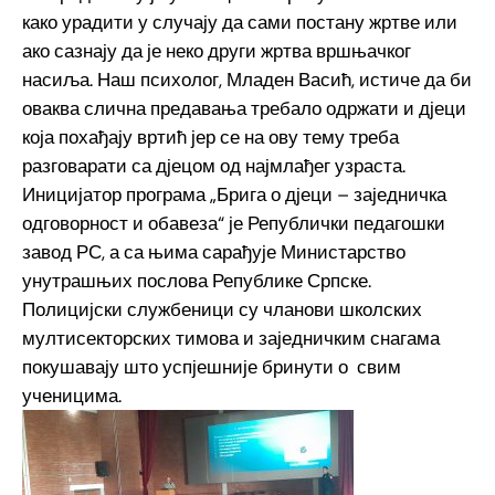
како урадити у случају да сами постану жртве или
ако сазнају да је неко други жртва вршњачког
насиља. Наш психолог, Младен Васић, истиче да би
оваква слична предавања требало одржати и дјеци
која похађају вртић јер се на ову тему треба
разговарати са дјецом од најмлађег узраста.
Иницијатор програма „Брига о дјеци – заједничка
одговорност и обавеза“ је Републички педагошки
завод РС, а са њима сарађује Министарство
унутрашњих послова Републике Српске.
Полицијски службеници су чланови школских
мултисекторских тимова и заједничким снагама
покушавају што успјешније бринути о свим
ученицима.