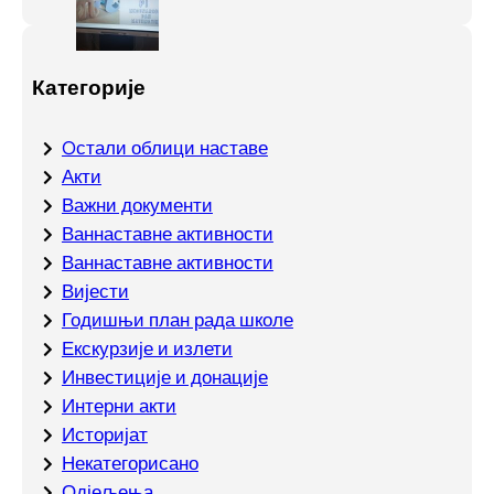
Категорије
Oстали облици наставе
Акти
Важни документи
Ваннаставне активности
Ваннаставне активности
Вијести
Годишњи план рада школе
Екскурзије и излети
Инвестиције и донације
Интерни акти
Историјат
Некатегорисано
Одјељења