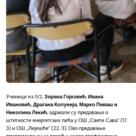
Ученици из IV2,
Зорана Гојковић, Ивана
Ивановић, Драгана Колунија, Марко Пиваш и
Николина Лекић
, одржали су предавање о
штетности енергетских пића у ОШ ,,Свети Сава” (17.
3) и ОШ ,,Лијешће” (22. 3). Ово предавање