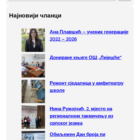
e
a
Најновији чланци
r
c
Ана Плавшић – ученик генерације
h
2022 – 2026
Дониране књиге ОШ „Лијешће“
Ремонт сједалица у амфитеатру
школе
Нина Ружојчић, 2. мјесто на
регионалном такмичењу из
српског језика
Обиљежен Дан броја пи