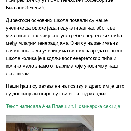
припремили су уз помоћ њихове професорице
Биљане Зечевић.
Директори основних школа позвали су наше
ученике да одрже један едукативан час због све
уочљивије прекомјерне употребе енергетских пића
међу млађим генерацијама. Они су на занимљив
начин показали ученицима виших разреда основне
школе колика је шкодљивост енергетских пића и
колико мало знамо о тварима које уносимо у наш
организам.
Наши ђаци су захвални на позиву и драго им је што
су допринјели ширењу свијести код младих.
Текст написала Ана Плавшић, Новинарска секција