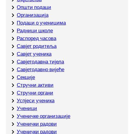
Општи подаци
Организација
Подаци о ученицима
Радници школе
Распоред часова
Савјет родитеља
Савјет ученика
Савјетодавна тијела
Савјетодавно вијеће
Секције
Стручни активи
Стручни органи
Успјеси ученика
Ученици
Ученичке организације
Ученички радови
Ученички радови