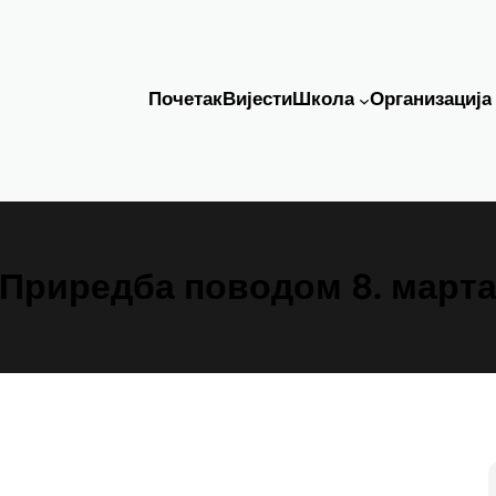
Почетак
Вијести
Школа
Организација
Приредба поводом 8. март