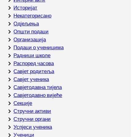
Историјат
Некатегорисано
Одјељења
Општи подаци
Организација
Подаци о ученицима
Радници школе
Распоред часова
Савјет родитеља
Савјет ученика
Савјетодавна тијела
Савјетодавно вијеће
Секције
Стручни активи
Стручни органи
Успјеси ученика
Ученици