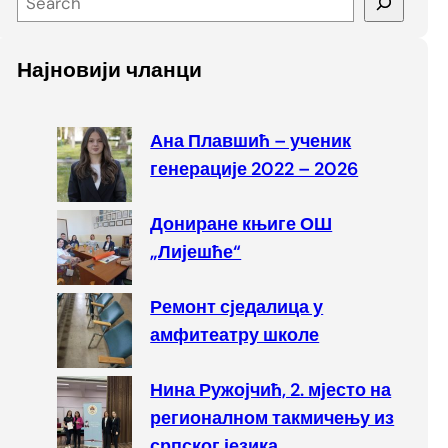
e
a
Најновији чланци
r
c
h
Ана Плавшић – ученик
генерације 2022 – 2026
Дониране књиге ОШ
„Лијешће“
Ремонт сједалица у
амфитеатру школе
Нина Ружојчић, 2. мјесто на
регионалном такмичењу из
српског језика