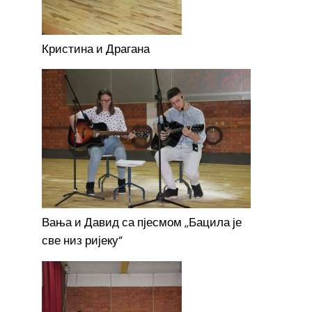
Кристина и Драгана
Вања и Давид са пјесмом ,,Бацила је
све низ ријеку“