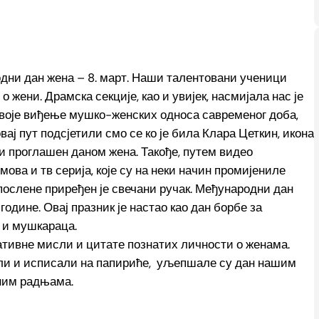
дни дан жена – 8. март. Наши талентовани ученици
 жени. Драмска секције, као и увијек, насмијала нас је
своје виђење мушко-женских односа савременог доба,
овај пут подсјетили смо се ко је била Клара Цеткин, икона
н и проглашен даном жена. Такође, путем видео
ова и тв серија, које су на неки начин промијениле
апослене приређен је свечани ручак. Међународни дан
 године. Овај празник је настао као дан борбе за
 и мушкараца.
ативне мисли и цитате познатих личности о женама.
или и исписали на папириће, уљепшале су дан нашим
ним радњама.