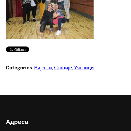
Categories
:
Вијести
, 
Секције
, 
Ученици
Адреса