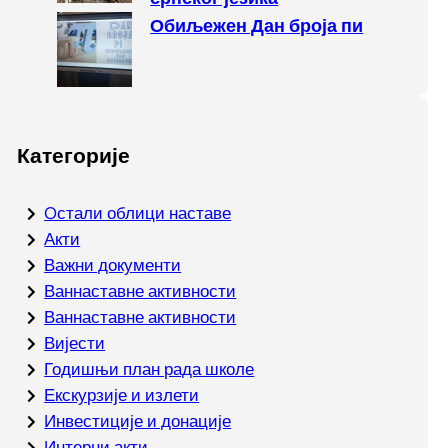
Обиљежен Дан броја пи
Категорије
Oстали облици наставе
Акти
Важни документи
Ваннаставне активности
Ваннаставне активности
Вијести
Годишњи план рада школе
Екскурзије и излети
Инвестиције и донације
Интерни акти