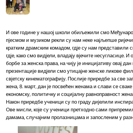
И ове године у нашој школи обиљежили смо Међунаро
пјесмом и музиком рекли су нам неке најљепше ријечи о
кратким драмским комадом, гдје су нам представили 
гдје, како смо видјели, владају вјечите несугласице. И 
борбе за женска права, на чију је иницијативу овај да
презентације видјели смо утицајне женске ликове филм
свјетску кинематографију. Послије приредбе за све з
жена, 8. март, дан је посвећен женама и слави се сваке
економску, политичку и социјалну равноправност жена
Након приредбе ученици су по граду дијелили инспир
Ове мисли, које су ученици претходно сами припрем
дамама, случајним пролазницама и запосленим у раз