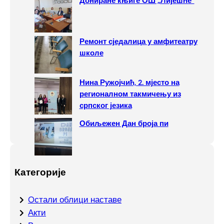
Дониране књиге ОШ „Лијешће“
Ремонт сједалица у амфитеатру
школе
Нина Ружојчић, 2. мјесто на
регионалном такмичењу из
српског језика
Обиљежен Дан броја пи
Категорије
Oстали облици наставе
Акти