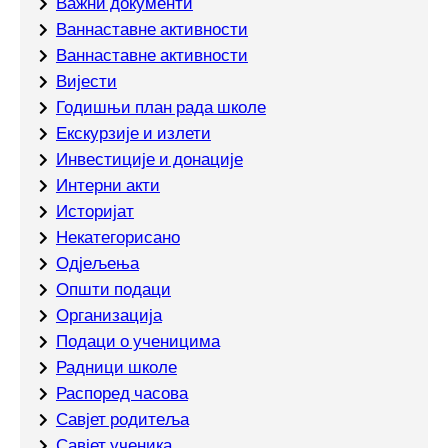
Важни документи
Ваннаставне активности
Ваннаставне активности
Вијести
Годишњи план рада школе
Екскурзије и излети
Инвестиције и донације
Интерни акти
Историјат
Некатегорисано
Одјељења
Општи подаци
Организација
Подаци о ученицима
Радници школе
Распоред часова
Савјет родитеља
Савјет ученика