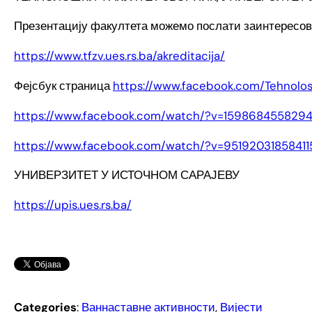
Презентацију факултета можемо послати заинтересо
https://www.tfzv.ues.rs.ba/akreditacija/
Фејсбук страница
https://www.facebook.com/Tehnoloski
https://www.facebook.com/watch/?v=159868455829
https://www.facebook.com/watch/?v=95192031858411
УНИВЕРЗИТЕТ У ИСТОЧНОМ САРАЈЕВУ
https://upis.ues.rs.ba/
Categories
:
Ваннаставне активности
, 
Вијести