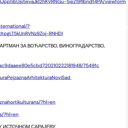
yAJpptibUsj5evaJkI2hKVRNGu-5ieZ19flbndt4PA/viewform
ternational/?
ItpgLT5kUnRVNz8Zoj-RNHDI
АРТМАН ЗА ВОЋАРСТВО, ВИНОГРАДАРСТВО,
77ac9daaee80e5cbd720210222181948/7549fc
turaPejzaznaArhitekturaNoviSad
znahortikulturans/?hl=en
s/?hl=en
У ИСТОЧНОМ САРАЈЕВУ