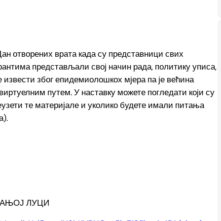
Дан отворених врата када су представници свих
антима представљали свој начин рада, политику уписа,
ће извести због епидемиолошкох мјера па је већина
виртуелним путем. У наставку можете погледати који су
еузети те материјале и уколико будете имали питања
).
БАЊОЈ ЛУЦИ