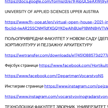
https://docs.google.com/forms/d/e/1FAIpQLSeAXWj9
UNIVERSITY OF APPLIED SCIENCES UPPER AUSTRIA
https://www.fh-ooe.at/en/virtual-open-house-2021-in
fbclid=IwAR2SSCNMTdfXGQYKDeAlhBUeP18WN8HVTVk
ПОЉОПРИВРЕДНИ ФАКУЛТЕТ У НОВОМ САДУ (ДЕП
ХОРТИКУЛТУРУ И ПЕЈЗАЖНУ АРХИТЕКТУРУ
https://wetransfer.com/downloads/e17451088573d2
Фејсбук странице
https://www.facebook.com/Hortikul
https://www.facebook.com/DepartmanVocarstvoNS
Инстаграм странице
https://www.instagram.com/pejza
https://www.instagram.com/vocarstvovinogradarstvon
ТЕХНОЛОШКИ ФАКУЛТЕТ ЗВОРНИК, УНИВЕРЗИТЕТ 