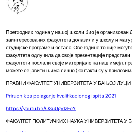
Претходних година у нашој школи био је организован 
заинтересованих факултета долазили у школу и матур
студијске програме и остало. Ове године то није могу
факултета одлучила да своје презентације представи 
факултети послали своје материјале на наш имејл, пр
можете се јавити њима лично (контакти су у прилозима
ПРАВНИ ФАКУЛТЕТ УНИВЕРЗИТЕТА У БАЊОЈ ЛУЦИ
Prirucnik za polaganje kvalifikacionog ispita 2021
https://youtu.be/O3uUgv1zEeY
ФАКУЛТЕТ ПОЛИТИЧКИХ НАУКА УНИВЕРЗИТЕТА У 