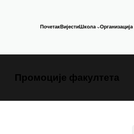
Почетак
Вијести
Школа
Организација
Промоције факултета