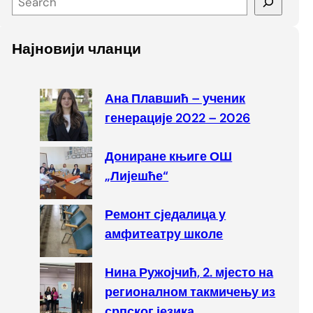
e
a
Најновији чланци
r
c
h
Ана Плавшић – ученик
генерације 2022 – 2026
Дониране књиге ОШ
„Лијешће“
Ремонт сједалица у
амфитеатру школе
Нина Ружојчић, 2. мјесто на
регионалном такмичењу из
српског језика