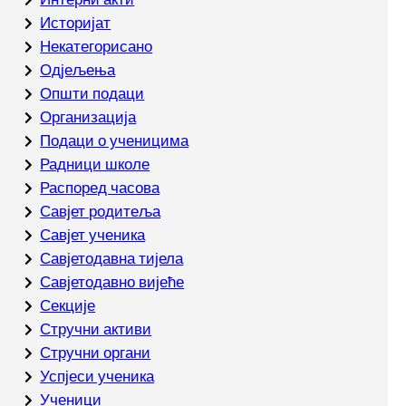
Историјат
Некатегорисано
Одјељења
Општи подаци
Организација
Подаци о ученицима
Радници школе
Распоред часова
Савјет родитеља
Савјет ученика
Савјетодавна тијела
Савјетодавно вијеће
Секције
Стручни активи
Стручни органи
Успјеси ученика
Ученици