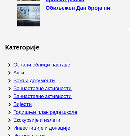
Обиљежен Дан броја пи
Категорије
Oстали облици наставе
Акти
Важни документи
Ваннаставне активности
Ваннаставне активности
Вијести
Годишњи план рада школе
Екскурзије и излети
Инвестиције и донације
Интерни акти