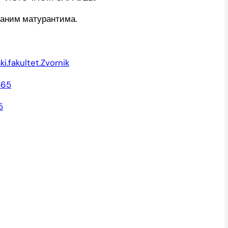
ваним матурантима.
.fakultet.Zvornik
465
5