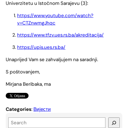
Univerzitetu u Istočnom Sarajevu (3):
https://www.youtube.com/watch?
v=CTZnwmgJhqc
https://www.tfzv.ues.rs.ba/akreditacija/
https://upis.ues.rs.ba/
Unaprijed Vam se zahvaljujem na saradnji.
S poštovanjem,
Mirjana Beribaka, ma
Categories
:
Вијести
S