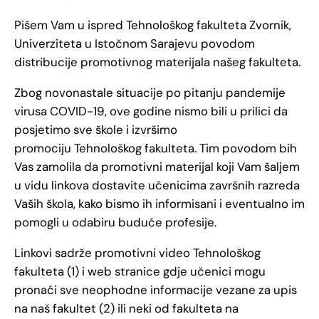
Pišem Vam u ispred Tehnološkog fakulteta Zvornik,
Univerziteta u Istočnom Sarajevu povodom
distribucije promotivnog materijala našeg fakulteta.
Zbog novonastale situacije po pitanju pandemije
virusa COVID-19, ove godine nismo bili u prilici da
posjetimo sve škole i izvršimo
promociju Tehnološkog fakulteta. Tim povodom bih
Vas zamolila da promotivni materijal koji Vam šaljem
u vidu linkova dostavite učenicima završnih razreda
Vaših škola, kako bismo ih informisani i eventualno im
pomogli u odabiru buduće profesije.
Linkovi sadrže promotivni video Tehnološkog
fakulteta (1) i web stranice gdje učenici mogu
pronaći sve neophodne informacije vezane za upis
na naš fakultet (2) ili neki od fakulteta na