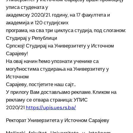
уписа студената у
академску 2020/21. годину, на 17 факултета и
академија и 120 студијских
програма, на сва три циклуса студија, под слоганом:
Студирај у Републици
Српској! Студирај на Универзитету у Источном
Сарајеву!
На овај начин ћемо упознати ученике са
могућностима студирања на Универзитету у
Источном
Сарајеву, постјетите наш сајт..
У прилогу Вам достављамо рекламе. Кликом на
рекламу се отвара страница: УПИС
2020/21
https://upis.ues.rs.ba/
Ректорат Универзитета у Источном Сарајеву
Mašinski fakultet Univerziteta u Istočnom