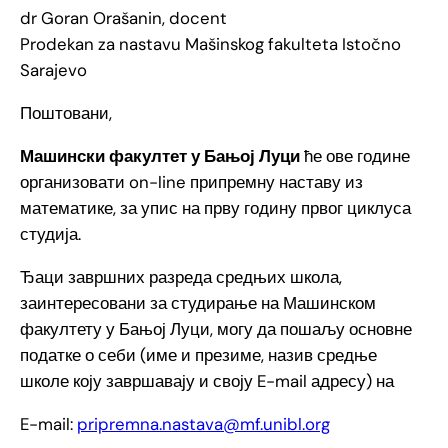
dr Goran Orašanin, docent
Prodekan za nastavu Mašinskog fakulteta Istočno
Sarajevo
Поштовани,
Машински факултет у Бањој Луци
ће ове године
организовати on-line припремну наставу из
математике, за упис на прву годину првог циклуса
студија.
Ђаци завршних разреда средњих школа,
заинтересовани за студирање на Машинском
факултету у Бањој Луци, могу да пошаљу основне
податке о себи (име и презиме, назив средње
школе коју завршавају и своју E-mail адресу) на
E-mail:
pripremna.nastava@mf.unibl.org