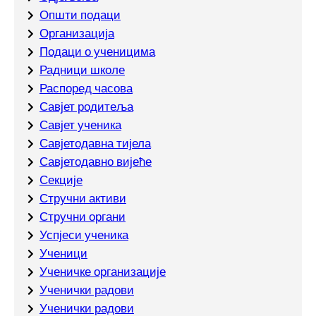
Општи подаци
Организација
Подаци о ученицима
Радници школе
Распоред часова
Савјет родитеља
Савјет ученика
Савјетодавна тијела
Савјетодавно вијеће
Секције
Стручни активи
Стручни органи
Успјеси ученика
Ученици
Ученичке организације
Ученички радови
Ученички радови