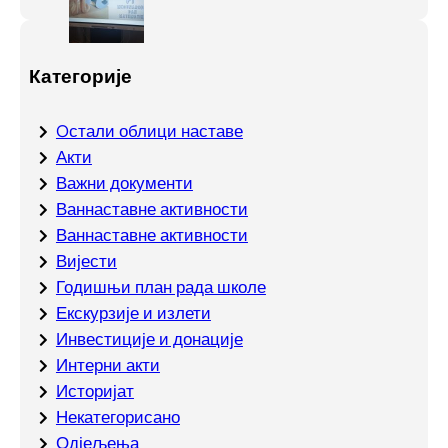
Категорије
Oстали облици наставе
Акти
Важни документи
Ваннаставне активности
Ваннаставне активности
Вијести
Годишњи план рада школе
Екскурзије и излети
Инвестиције и донације
Интерни акти
Историјат
Некатегорисано
Одјељења