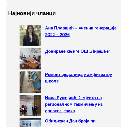
e
a
Најновији чланци
r
c
Ана Плавшић – ученик генерације
h
2022 – 2026
Дониране књиге ОШ „Лијешће“
Ремонт сједалица у амфитеатру
школе
Нина Ружојчић, 2. мјесто на
регионалном такмичењу из
српског језика
Обиљежен Дан броја пи