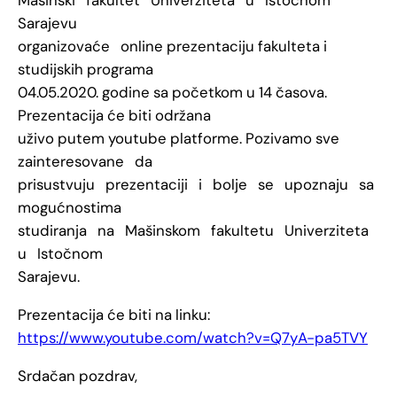
Sarajevu
organizovaće online prezentaciju fakulteta i
studijskih programa
04.05.2020. godine sa početkom u 14 časova.
Prezentacija će biti održana
uživo putem youtube platforme. Pozivamo sve
zainteresovane da
prisustvuju prezentaciji i bolje se upoznaju sa
mogućnostima
studiranja na Mašinskom fakultetu Univerziteta
u Istočnom
Sarajevu.
Prezentacija će biti na linku:
https://www.youtube.com/watch?v=Q7yA-pa5TVY
Srdačan pozdrav,