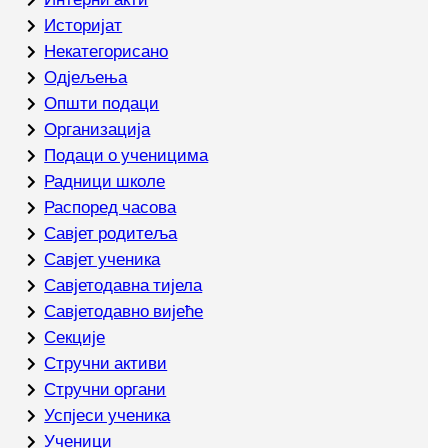
Историјат
Некатегорисано
Одјељења
Општи подаци
Организација
Подаци о ученицима
Радници школе
Распоред часова
Савјет родитеља
Савјет ученика
Савјетодавна тијела
Савјетодавно вијеће
Секције
Стручни активи
Стручни органи
Успјеси ученика
Ученици