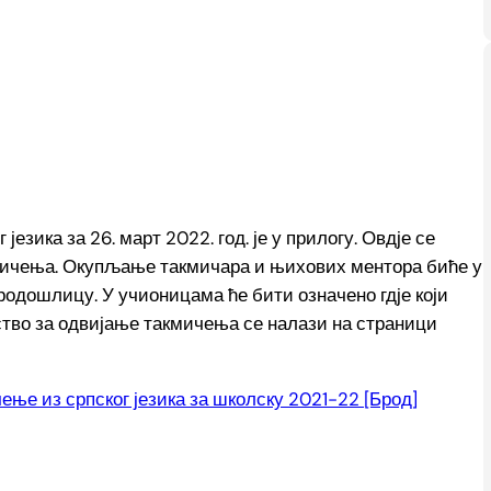
зика за 26. март 2022. год. је у прилогу. Овдје се
кмичења. Окупљање такмичара и њихових ментора биће у
одошлицу. У учионицама ће бити означено гдје који
ство за одвијање такмичења се налази на страници
ење из српског језика за школску 2021-22 [Брод]