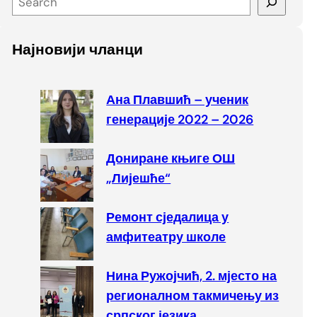
e
a
Најновији чланци
r
c
h
Ана Плавшић – ученик
генерације 2022 – 2026
Дониране књиге ОШ
„Лијешће“
Ремонт сједалица у
амфитеатру школе
Нина Ружојчић, 2. мјесто на
регионалном такмичењу из
српског језика