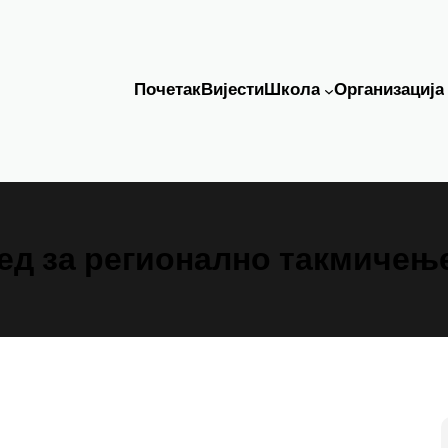
Почетак
Вијести
Школа
Организација
ед за регионално такмичење 