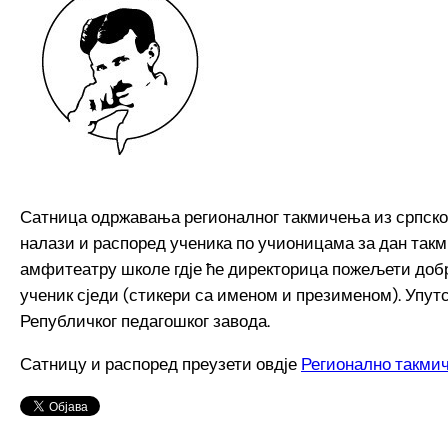
Сатница одржавања регионалног такмичења из српског је
налази и распоред ученика по учионицама за дан та
амфитеатру школе гдје ће директорица пожељети добр
ученик сједи (стикери са именом и презименом). Упут
Републичког педагошког завода.
Сатницу и распоред преузети овдје
Регионално такмич