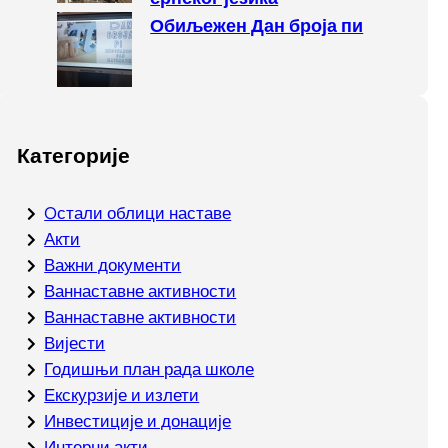
Обиљежен Дан броја пи
Категорије
Oстали облици наставе
Акти
Важни документи
Ваннаставне активности
Ваннаставне активности
Вијести
Годишњи план рада школе
Екскурзије и излети
Инвестиције и донације
Интерни акти