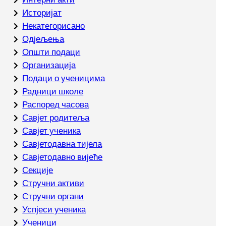
Историјат
Некатегорисано
Одјељења
Општи подаци
Организација
Подаци о ученицима
Радници школе
Распоред часова
Савјет родитеља
Савјет ученика
Савјетодавна тијела
Савјетодавно вијеће
Секције
Стручни активи
Стручни органи
Успјеси ученика
Ученици