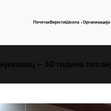
Почетак
Вијести
Школа
Организација
ијековац – 30 година посли