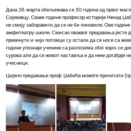
Дана 26. марта обиљежава се 30 година од првог масов
Сијековцу. Сваке године професор историје Ненад Џаби
не смију заборавити да се не би поновиле. Ове године 
амфитеатру школе. Смисао оваквог предавања јесте да
прекинути и чији потомци су остали да се носе са жив
године упознаје ученике са разлозима због којих се де
сурова али да се живот наставља и да неке догађаје
учесници.
Цијело предавање проф. Џабића можете прочитати (пр