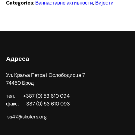
Categories
:
Ваннаставне активности
, 
Вијести
Адреса
Ул. Краља Петра I Ослободиоца 7
74450 Брод
тел. +387 (0) 53 610 094
факс: +387 (0) 53 610 093
ss47@skolers.org