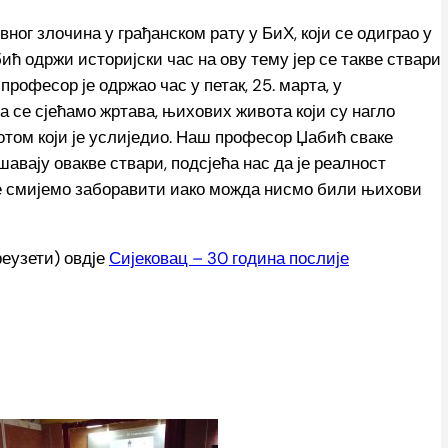
ног злочина у грађанском рату у БиХ, који се одиграо у
ћ одржи историјски час на ову тему јер се такве ствари
професор је одржао час у петак, 25. марта, у
 се сјећамо жртава, њихових живота који су нагло
отом који је услиједио. Наш професор Џабић сваке
шавају овакве ствари, подсјећа нас да је реалност
 не смијемо заборавити иако можда нисмо били њихови
еузети) овдје
Сијековац – 30 година послије