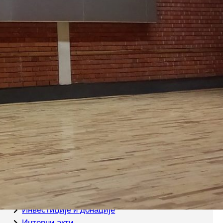
Обиљежен Дан броја пи
Категорије
Oстали облици наставе
Акти
Важни документи
Ваннаставне активности
Ваннаставне активности
Вијести
Годишњи план рада школе
Екскурзије и излети
Инвестиције и донације
Интерни акти