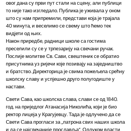
овог дана су први пут стали на сцену, али публици
то није тако изгледало. Публика је уживала у оном
што су нам припремили, представи која је трајала
40 минута, и веселимо се свему што ћемо тек
видјети од њих.
Након приредбе, радници школе са гостима
преселили су се у трпезарију на свечани ручак.
Послије молитве Св. Сави, свештеник се обратио
присутнима уз ријечи које позивају на заједништво
и братство. Директорица је свима пожељела срећну
школску славу и успјешно друго полугодиште у
настави.
Свети Сава, као школска слава, слави се од 1840.
год. на приједлог Атанасија Николића, који је био
ректор лицеја у Крагујевцу. Тада је одлучено да се
Свети Сава прогласи за „патрона свих наших школа
и да се најсвечаније прославља“. Одлуком власти