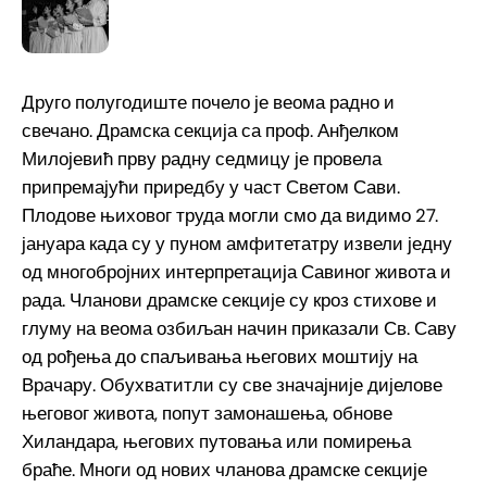
Друго полугодиште почело је веома радно и
свечано. Драмска секција са проф. Анђелком
Милојевић прву радну седмицу је провела
припремајући приредбу у част Светом Сави.
Плодове њиховог труда могли смо да видимо 27.
јануара када су у пуном амфитетатру извели једну
од многобројних интерпретација Савиног живота и
рада. Чланови драмске секције су кроз стихове и
глуму на веома озбиљан начин приказали Св. Саву
од рођења до спаљивања његових моштију на
Врачару. Обухватитли су све значајније дијелове
његовог живота, попут замонашења, обнове
Хиландара, његових путовања или помирења
браће. Многи од нових чланова драмске секције