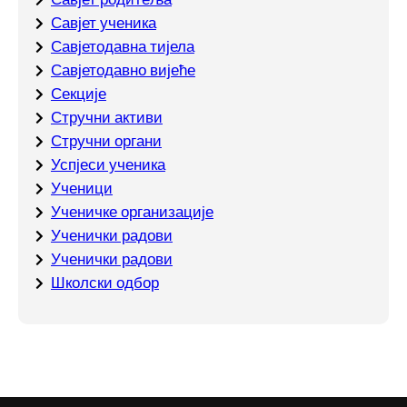
Ученици
Ученичке организације
Ученички радови
Ученички радови
Школски одбор
Адреса
Ул. Краља Петра I Ослободиоца 7
74450 Брод
тел. +387 (0) 53 610 094