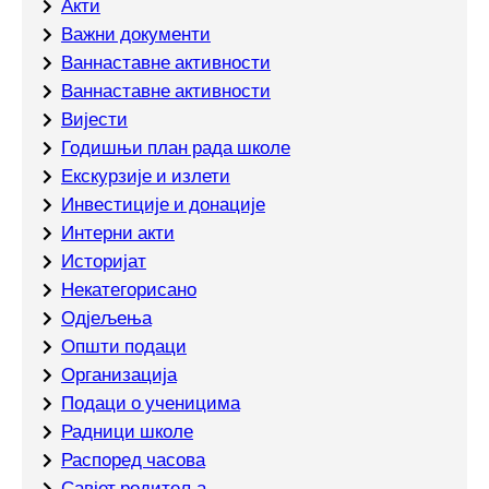
Интерни акти
Историјат
Некатегорисано
Одјељења
Општи подаци
Организација
Подаци о ученицима
Радници школе
Распоред часова
Савјет родитеља
Савјет ученика
Савјетодавна тијела
Савјетодавно вијеће
Секције
Стручни активи
Стручни органи
Успјеси ученика