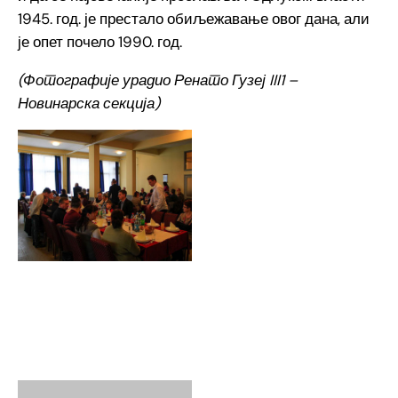
1945. год. је престало обиљежавање овог дана, али
је опет почело 1990. год.
(Фотографије урадио Ренато Гузеј III1 –
Новинарска секција)