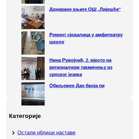
регионалном такмичењу из
српског језика
Обиљежен Дан броја пи
Категорије
Oстали облици наставе
Акти
Важни документи
Ваннаставне активности
Ваннаставне активности
Вијести
Годишњи план рада школе
Екскурзије и излети
Инвестиције и донације