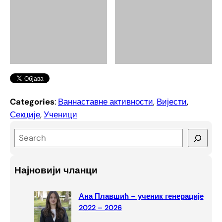
Categories
:
Ваннаставне активности
, 
Вијести
, 
Секције
, 
Ученици
S
e
a
Најновији чланци
r
c
Ана Плавшић – ученик генерације
h
2022 – 2026
Дониране књиге ОШ „Лијешће“
Ремонт сједалица у амфитеатру
школе
Нина Ружојчић, 2. мјесто на