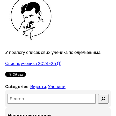
У прилогу списак свих ученика по одјељењима.
Списак ученика 2024-25 (1)
Categories
:
Вијести
, 
Ученици
S
e
a
Најновији чланци