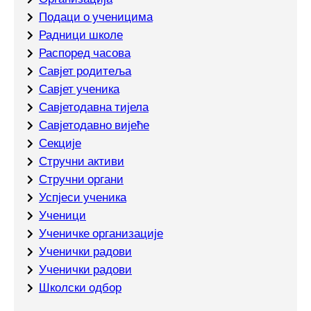
Подаци о ученицима
Радници школе
Распоред часова
Савјет родитеља
Савјет ученика
Савјетодавна тијела
Савјетодавно вијеће
Секције
Стручни активи
Стручни органи
Успјеси ученика
Ученици
Ученичке организације
Ученички радови
Ученички радови
Школски одбор