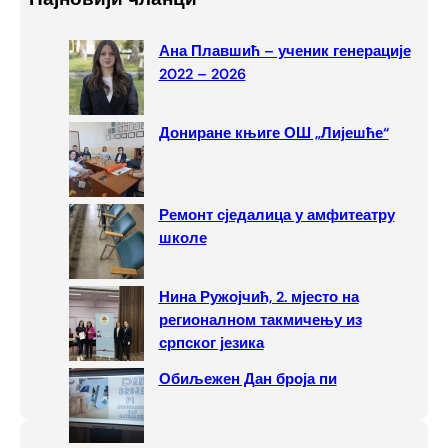
r
c
Ана Плавшић – ученик генерације
h
2022 – 2026
Дониране књиге ОШ „Лијешће“
Ремонт сједалица у амфитеатру
школе
Нина Ружојчић, 2. мјесто на
регионалном такмичењу из
српског језика
Обиљежен Дан броја пи