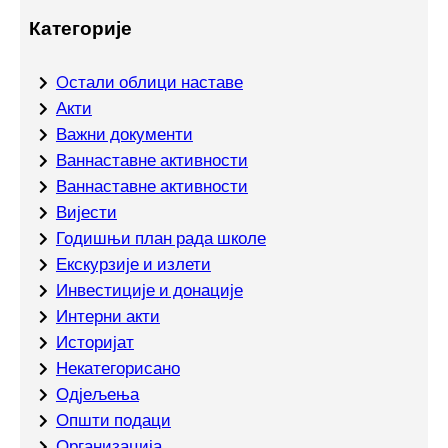
Категорије
Oстали облици наставе
Акти
Важни документи
Ваннаставне активности
Ваннаставне активности
Вијести
Годишњи план рада школе
Екскурзије и излети
Инвестиције и донације
Интерни акти
Историјат
Некатегорисано
Одјељења
Општи подаци
Организација