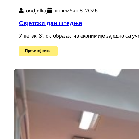
andjelkaj
новембар 6, 2025
Свјетски дан штедње
У петак 31. октобра актив еконимије заједно са 
Прочитај више