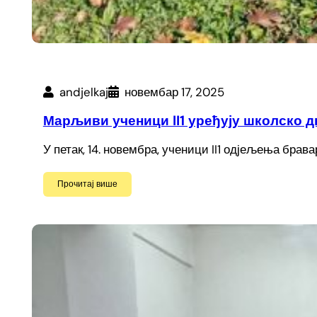
andjelkaj
новембар 17, 2025
Марљиви ученици II1 уређују школско 
У петак, 14. новембра, ученици II1 одјељења бра
Прочитај више