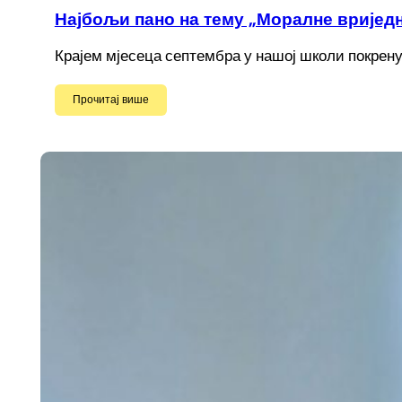
Најбољи пано на тему „Моралне вријед
Крајем мјесеца септембра у нашој школи покрену
Прочитај више