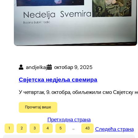
andjelkaj
октобар 9, 2025
Свјетска недјеља свемира
У четвртак, 9. октобра, обиљежили смо Свјетску 
Прочитај више
Претходна страна
1
2
3
4
5
…
43
Следећа страна