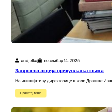
andjelkaj
новембар 14, 2025
Завршена акција прикупљања књига
На иницијативу директорице школе Драгице Иван
Прочитај више