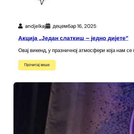
andjelkaj
децембар 16, 2025
Акција „Један слаткиш – једно дијете“
Овај викенд, у празничној атмосфери која нам се
Прочитај више