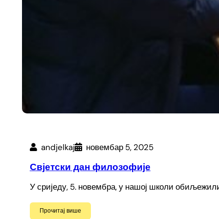
andjelkaj
новембар 5, 2025
Свјетски дан филозофије
У сриједу, 5. новембра, у нашој школи обиљежил
Прочитај више